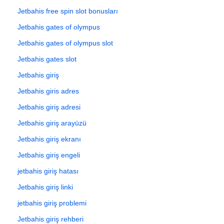
Jetbahis free spin slot bonusları
Jetbahis gates of olympus
Jetbahis gates of olympus slot
Jetbahis gates slot
Jetbahis giriş
Jetbahis giris adres
Jetbahis giriş adresi
Jetbahis giriş arayüzü
Jetbahis giriş ekranı
Jetbahis giriş engeli
jetbahis giriş hatası
Jetbahis giriş linki
jetbahis giriş problemi
Jetbahis giriş rehberi