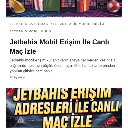
JETBAHIS CANLI MAÇ IZLE
JETBAHIS MOBIL ERIŞIM
JETBAHIS MOBIL GIRIŞ
Jetbahis Mobil Erişim İle Canlı
Maç İzle
Jetbahis mobil erişim kullanıcıların siteye her yerden kesintisiz
bağlanabilmesi için büyük önem taşır. Mobil cihazlar üzerinden
yapılan girişler hem bahis…
10 ay önce