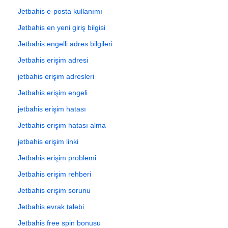
Jetbahis e-posta kullanımı
Jetbahis en yeni giriş bilgisi
Jetbahis engelli adres bilgileri
Jetbahis erişim adresi
jetbahis erişim adresleri
Jetbahis erişim engeli
jetbahis erişim hatası
Jetbahis erişim hatası alma
jetbahis erişim linki
Jetbahis erişim problemi
Jetbahis erişim rehberi
Jetbahis erişim sorunu
Jetbahis evrak talebi
Jetbahis free spin bonusu