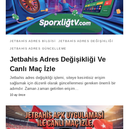
JETBAHIS ADRES BILGISI
JETBAHIS ADRES DEĞIŞIKLIĞI
JETBAHIS ADRES GÜNCELLEME
Jetbahis Adres Değişikliği Ve
Canlı Maç İzle
Jetbahis adres değişikliği işlemi, siteye kesintisiz erişim
sağlamak için düzenli olarak güncellenmesi gereken önemli bir
adımdır. Zaman zaman getirilen erişim…
10 ay önce