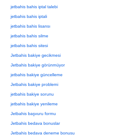
jetbahis bahis iptal talebi
jetbahis bahis iptali
jetbahis bahis lisansı
jetbahis bahis silme
jetbahis bahis sitesi
Jetbahis bakiye gecikmesi
Jetbahis bakiye görünmüyor
jetbahis bakiye güncelleme
Jetbahis bakiye problemi
jetbahis bakiye sorunu
jetbahis bakiye yenileme
Jetbahis başvuru formu
Jetbahis bedava bonuslar
Jetbahis bedava deneme bonusu