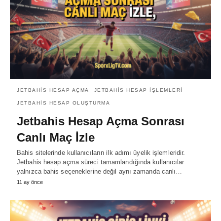
JETBAHIS HESAP AÇMA
JETBAHIS HESAP IŞLEMLERI
JETBAHIS HESAP OLUŞTURMA
Jetbahis Hesap Açma Sonrası
Canlı Maç İzle
Bahis sitelerinde kullanıcıların ilk adımı üyelik işlemleridir.
Jetbahis hesap açma süreci tamamlandığında kullanıcılar
yalnızca bahis seçeneklerine değil aynı zamanda canlı…
11 ay önce