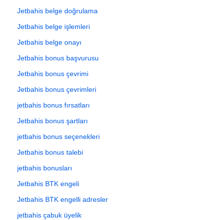
Jetbahis belge doğrulama
Jetbahis belge işlemleri
Jetbahis belge onayı
Jetbahis bonus başvurusu
Jetbahis bonus çevrimi
Jetbahis bonus çevrimleri
jetbahis bonus fırsatları
Jetbahis bonus şartları
jetbahis bonus seçenekleri
Jetbahis bonus talebi
jetbahis bonusları
Jetbahis BTK engeli
Jetbahis BTK engelli adresler
jetbahis çabuk üyelik