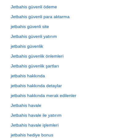
Jetbahis güvenli ödeme
Jetbahis güvenli para aktarma
jetbahis güvenli site
Jetbahis güvenli yatırım
jetbahis güvenlik
Jetbahis güvenlik önlemleri
Jetbahis güvenlik şartları
jetbahis hakkında
jetbahis hakkında detaylar
jetbahis hakkında merak edilenler
Jetbahis havale
Jetbahis havale ile yatırım
Jetbahis havale işlemleri
jetbahis hediye bonus