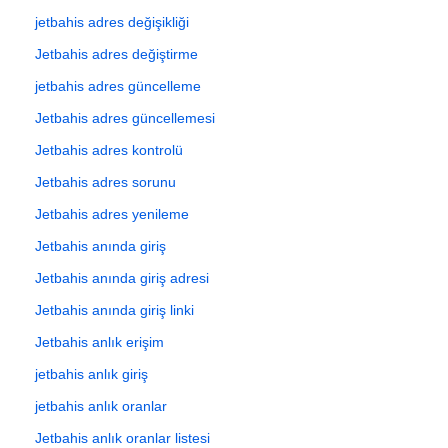
jetbahis adres değişikliği
Jetbahis adres değiştirme
jetbahis adres güncelleme
Jetbahis adres güncellemesi
Jetbahis adres kontrolü
Jetbahis adres sorunu
Jetbahis adres yenileme
Jetbahis anında giriş
Jetbahis anında giriş adresi
Jetbahis anında giriş linki
Jetbahis anlık erişim
jetbahis anlık giriş
jetbahis anlık oranlar
Jetbahis anlık oranlar listesi