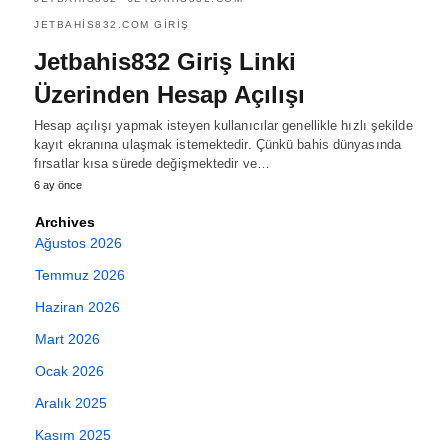
JETBAHIS832.COM GIRIŞ
Jetbahis832 Giriş Linki
Üzerinden Hesap Açılışı
Hesap açılışı yapmak isteyen kullanıcılar genellikle hızlı şekilde
kayıt ekranına ulaşmak istemektedir. Çünkü bahis dünyasında
fırsatlar kısa sürede değişmektedir ve…
6 ay önce
Archives
Ağustos 2026
Temmuz 2026
Haziran 2026
Mart 2026
Ocak 2026
Aralık 2025
Kasım 2025