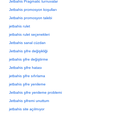
Jetbahis Pragmatic turnuvalar
Jetbahis promosyon koşulları
Jetbahis promosyon talebi
jetbahis rulet
jetbahis rulet seçenekleri
Jetbahis sanal cüzdan
Jetbahis şifre değişikliği
jetbahis şifre değiştirme
Jetbahis şifre hatası
jetbahis şifre sıfırlama
jetbahis şifre yenileme
Jetbahis şifre yenileme problemi
Jetbahis şifremi unuttum
jetbahis site açılmıyor