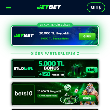
Giriş
EN ÇOK TERCİH EDİLEN
DİĞER PARTNERLERİMİZ