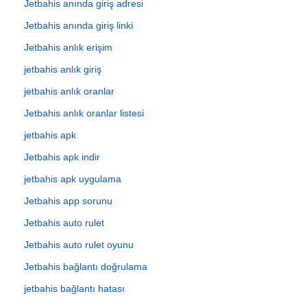
Jetbahis anında giriş adresi
Jetbahis anında giriş linki
Jetbahis anlık erişim
jetbahis anlık giriş
jetbahis anlık oranlar
Jetbahis anlık oranlar listesi
jetbahis apk
Jetbahis apk indir
jetbahis apk uygulama
Jetbahis app sorunu
Jetbahis auto rulet
Jetbahis auto rulet oyunu
Jetbahis bağlantı doğrulama
jetbahis bağlantı hatası