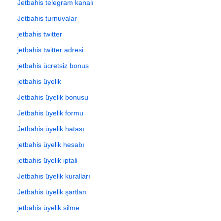
Jetbahis telegram kanalı
Jetbahis turnuvalar
jetbahis twitter
jetbahis twitter adresi
jetbahis ücretsiz bonus
jetbahis üyelik
Jetbahis üyelik bonusu
Jetbahis üyelik formu
Jetbahis üyelik hatası
jetbahis üyelik hesabı
jetbahis üyelik iptali
Jetbahis üyelik kuralları
Jetbahis üyelik şartları
jetbahis üyelik silme