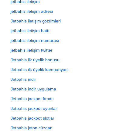
jetbahis iletişim
jetbahis iletişim adresi
Jetbahis iletişim çözümleri
jetbahis iletişim hattı
jetbahis iletişim numarası
jetbahis iletişim twitter
Jetbahis ilk üyelik bonusu
Jetbahis ilk üyelik kampanyası
Jetbahis indir
Jetbahis indir uygulama
Jetbahis jackpot fırsatı
Jetbahis jackpot oyunlar
Jetbahis jackpot slotlar
Jetbahis jeton cüzdan