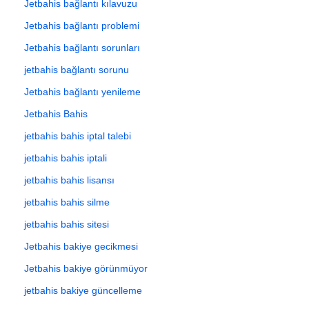
Jetbahis bağlantı kılavuzu
Jetbahis bağlantı problemi
Jetbahis bağlantı sorunları
jetbahis bağlantı sorunu
Jetbahis bağlantı yenileme
Jetbahis Bahis
jetbahis bahis iptal talebi
jetbahis bahis iptali
jetbahis bahis lisansı
jetbahis bahis silme
jetbahis bahis sitesi
Jetbahis bakiye gecikmesi
Jetbahis bakiye görünmüyor
jetbahis bakiye güncelleme