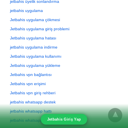
jetbahis üyelik sonlandırma
jetbahis uygulama
Jetbahis uygulama çökmesi
Jetbahis uygulama giriş problemi
Jetbahis uygulama hatası
jetbahis uygulama indirme
Jetbahis uygulama kullanımı
Jetbahis uygulama yükleme
Jetbahis vpn bağlantısı
Jetbahis vpn erişimi
Jetbahis vpn giriş rehberi
jetbahis whatsapp destek
jetbahis whatsapp hattı
Jetbahis Giriş Yap
jetbahis whatsapp iletişim