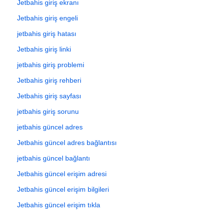
Jetbahis giriş ekranı
Jetbahis giriş engeli
jetbahis giriş hatası
Jetbahis giriş linki
jetbahis giriş problemi
Jetbahis giriş rehberi
Jetbahis giriş sayfası
jetbahis giriş sorunu
jetbahis güncel adres
Jetbahis güncel adres bağlantısı
jetbahis güncel bağlantı
Jetbahis güncel erişim adresi
Jetbahis güncel erişim bilgileri
Jetbahis güncel erişim tıkla