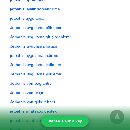
jetbahis üyelik sonlandırma
jetbahis uygulama
Jetbahis uygulama çökmesi
Jetbahis uygulama giriş problemi
Jetbahis uygulama hatası
jetbahis uygulama indirme
Jetbahis uygulama kullanımı
Jetbahis uygulama yükleme
Jetbahis vpn bağlantısı
Jetbahis vpn erişimi
Jetbahis vpn giriş rehberi
jetbahis whatsapp destek
jetbahis whatsapp hattı
Jetbahis Giriş Yap
jetbahis whatsapp iletişim