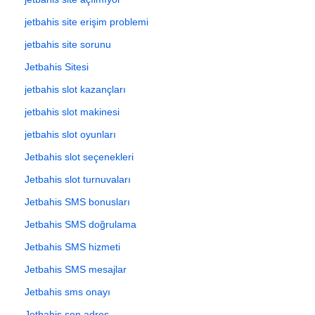
jetbahis site erişim problemi
jetbahis site sorunu
Jetbahis Sitesi
jetbahis slot kazançları
jetbahis slot makinesi
jetbahis slot oyunları
Jetbahis slot seçenekleri
Jetbahis slot turnuvaları
Jetbahis SMS bonusları
Jetbahis SMS doğrulama
Jetbahis SMS hizmeti
Jetbahis SMS mesajlar
Jetbahis sms onayı
Jetbahis son adres