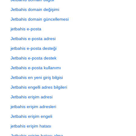
Jetbahis domain değişimi
Jetbahis domain güncellemesi
jetbahis e-posta
Jetbahis e-posta adresi
jetbahis e-posta desteği
Jetbahis e-posta destek
Jetbahis e-posta kullanımı
Jetbahis en yeni giriş bilgisi
Jetbahis engelli adres bilgileri
Jetbahis erişim adresi
jetbahis erişim adresleri
Jetbahis erişim engeli
jetbahis erişim hatası
Jetbahis erişim hatası alma