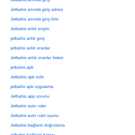
Jetbahis anında giriş adresi
Jetbahis anında giriş linki
Jetbahis anlık erişim
jetbahis anlık giriş
jetbahis anlık oranlar
Jetbahis anlık oranlar listesi
jetbahis apk
Jetbahis apk indir
jetbahis apk uygulama
Jetbahis app sorunu
Jetbahis auto rulet
Jetbahis auto rulet oyunu
Jetbahis bağlantı doğrulama
jetbahis bağlantı hatası