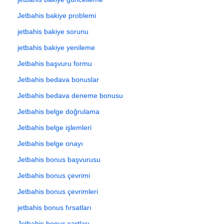
Jetbahis bakiye problemi
jetbahis bakiye sorunu
jetbahis bakiye yenileme
Jetbahis başvuru formu
Jetbahis bedava bonuslar
Jetbahis bedava deneme bonusu
Jetbahis belge doğrulama
Jetbahis belge işlemleri
Jetbahis belge onayı
Jetbahis bonus başvurusu
Jetbahis bonus çevrimi
Jetbahis bonus çevrimleri
jetbahis bonus fırsatları
Jetbahis bonus şartları