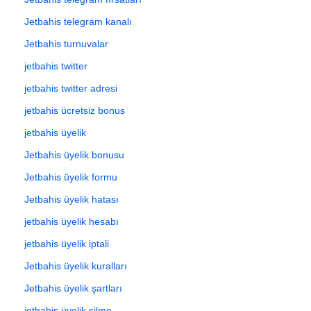
Jetbahis telegram kanalı
Jetbahis turnuvalar
jetbahis twitter
jetbahis twitter adresi
jetbahis ücretsiz bonus
jetbahis üyelik
Jetbahis üyelik bonusu
Jetbahis üyelik formu
Jetbahis üyelik hatası
jetbahis üyelik hesabı
jetbahis üyelik iptali
Jetbahis üyelik kuralları
Jetbahis üyelik şartları
jetbahis üyelik silme