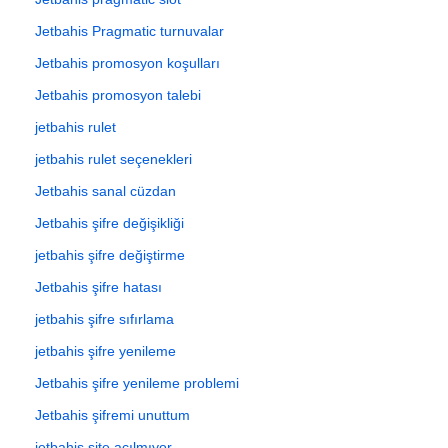
Jetbahis Pragmatic turnuvalar
Jetbahis promosyon koşulları
Jetbahis promosyon talebi
jetbahis rulet
jetbahis rulet seçenekleri
Jetbahis sanal cüzdan
Jetbahis şifre değişikliği
jetbahis şifre değiştirme
Jetbahis şifre hatası
jetbahis şifre sıfırlama
jetbahis şifre yenileme
Jetbahis şifre yenileme problemi
Jetbahis şifremi unuttum
jetbahis site açılmıyor