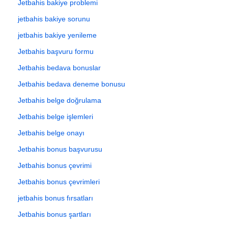
Jetbahis bakiye problemi
jetbahis bakiye sorunu
jetbahis bakiye yenileme
Jetbahis başvuru formu
Jetbahis bedava bonuslar
Jetbahis bedava deneme bonusu
Jetbahis belge doğrulama
Jetbahis belge işlemleri
Jetbahis belge onayı
Jetbahis bonus başvurusu
Jetbahis bonus çevrimi
Jetbahis bonus çevrimleri
jetbahis bonus fırsatları
Jetbahis bonus şartları