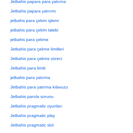
Jetbahis papara para yatırma
Jetbahis papara yatırımı
jetbahis para çekim işlemi
jetbahis para çekim talebi
jetbahis para çekme
Jetbahis para çekme limitleri
Jetbahis para çekme süreci
Jetbahis para limiti
jetbahis para yatırma
Jetbahis para yatırma kılavuzu
Jetbahis parola sorunu
Jetbahis pragmatic oyunları
Jetbahis pragmatic play
Jetbahis pragmatic slot