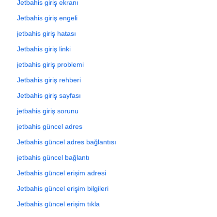
Jetbahis giriş ekranı
Jetbahis giriş engeli
jetbahis giriş hatası
Jetbahis giriş linki
jetbahis giriş problemi
Jetbahis giriş rehberi
Jetbahis giriş sayfası
jetbahis giriş sorunu
jetbahis güncel adres
Jetbahis güncel adres bağlantısı
jetbahis güncel bağlantı
Jetbahis güncel erişim adresi
Jetbahis güncel erişim bilgileri
Jetbahis güncel erişim tıkla