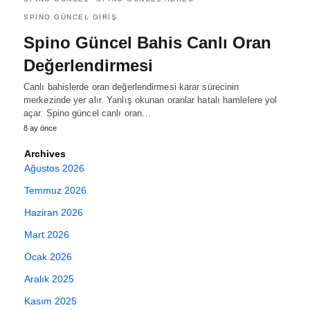
SPINO GÜNCEL GIRIŞ
Spino Güncel Bahis Canlı Oran
Değerlendirmesi
Canlı bahislerde oran değerlendirmesi karar sürecinin
merkezinde yer alır. Yanlış okunan oranlar hatalı hamlelere yol
açar. Spino güncel canlı oran…
8 ay önce
Archives
Ağustos 2026
Temmuz 2026
Haziran 2026
Mart 2026
Ocak 2026
Aralık 2025
Kasım 2025