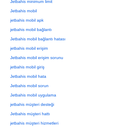
Jetbahis minimum limit
Jetbahis mobil
jetbahis mobil apk
jetbahis mobil bağlantı
Jetbahis mobil bağlantı hatası
jetbahis mobil erişim
Jetbahis mobil erişim sorunu
jetbahis mobil giriş
Jetbahis mobil hata
Jetbahis mobil sorun
Jetbahis mobil uygulama
jetbahis müşteri desteği
Jetbahis müşteri hattı
jetbahis müşteri hizmetleri