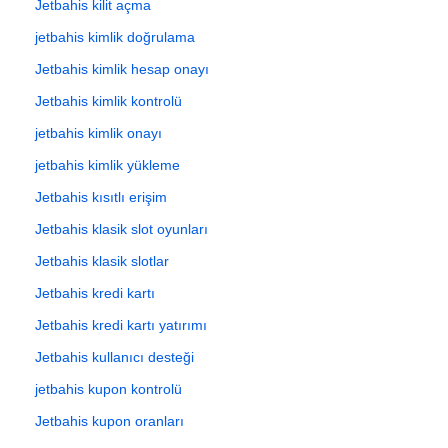
Jetbahis kilit açma
jetbahis kimlik doğrulama
Jetbahis kimlik hesap onayı
Jetbahis kimlik kontrolü
jetbahis kimlik onayı
jetbahis kimlik yükleme
Jetbahis kısıtlı erişim
Jetbahis klasik slot oyunları
Jetbahis klasik slotlar
Jetbahis kredi kartı
Jetbahis kredi kartı yatırımı
Jetbahis kullanıcı desteği
jetbahis kupon kontrolü
Jetbahis kupon oranları