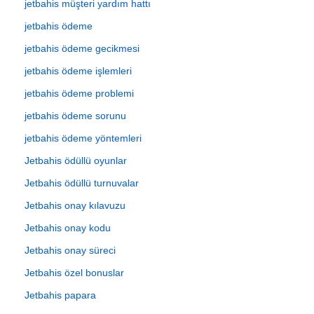
jetbahis müşteri yardım hattı
jetbahis ödeme
jetbahis ödeme gecikmesi
jetbahis ödeme işlemleri
jetbahis ödeme problemi
jetbahis ödeme sorunu
jetbahis ödeme yöntemleri
Jetbahis ödüllü oyunlar
Jetbahis ödüllü turnuvalar
Jetbahis onay kılavuzu
Jetbahis onay kodu
Jetbahis onay süreci
Jetbahis özel bonuslar
Jetbahis papara