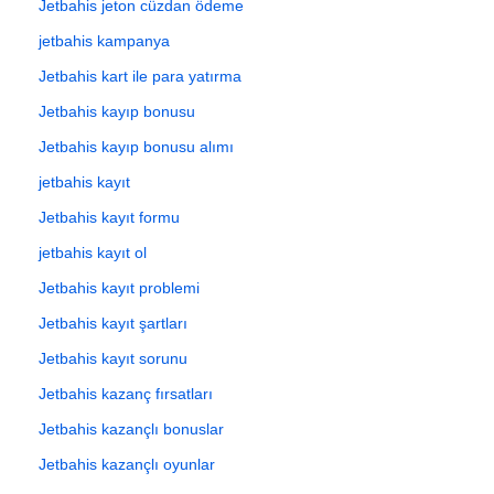
Jetbahis jeton cüzdan ödeme
jetbahis kampanya
Jetbahis kart ile para yatırma
Jetbahis kayıp bonusu
Jetbahis kayıp bonusu alımı
jetbahis kayıt
Jetbahis kayıt formu
jetbahis kayıt ol
Jetbahis kayıt problemi
Jetbahis kayıt şartları
Jetbahis kayıt sorunu
Jetbahis kazanç fırsatları
Jetbahis kazançlı bonuslar
Jetbahis kazançlı oyunlar