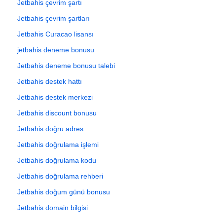
Jetbahis çevrim şartı
Jetbahis çevrim şartları
Jetbahis Curacao lisansı
jetbahis deneme bonusu
Jetbahis deneme bonusu talebi
Jetbahis destek hattı
Jetbahis destek merkezi
Jetbahis discount bonusu
Jetbahis doğru adres
Jetbahis doğrulama işlemi
Jetbahis doğrulama kodu
Jetbahis doğrulama rehberi
Jetbahis doğum günü bonusu
Jetbahis domain bilgisi