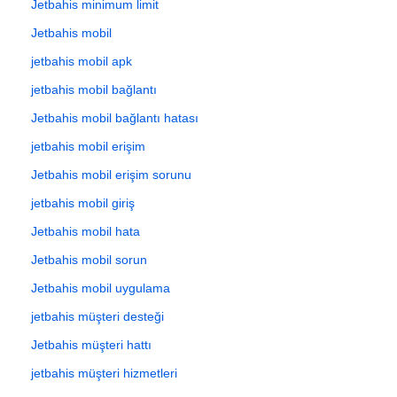
Jetbahis minimum limit
Jetbahis mobil
jetbahis mobil apk
jetbahis mobil bağlantı
Jetbahis mobil bağlantı hatası
jetbahis mobil erişim
Jetbahis mobil erişim sorunu
jetbahis mobil giriş
Jetbahis mobil hata
Jetbahis mobil sorun
Jetbahis mobil uygulama
jetbahis müşteri desteği
Jetbahis müşteri hattı
jetbahis müşteri hizmetleri