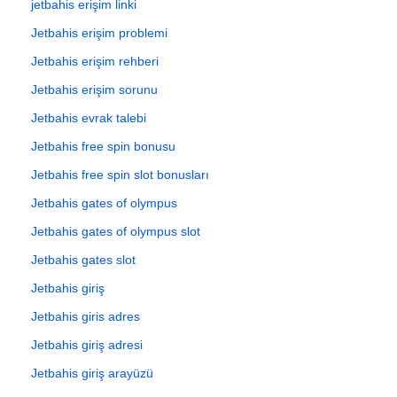
jetbahis erişim linki
Jetbahis erişim problemi
Jetbahis erişim rehberi
Jetbahis erişim sorunu
Jetbahis evrak talebi
Jetbahis free spin bonusu
Jetbahis free spin slot bonusları
Jetbahis gates of olympus
Jetbahis gates of olympus slot
Jetbahis gates slot
Jetbahis giriş
Jetbahis giris adres
Jetbahis giriş adresi
Jetbahis giriş arayüzü