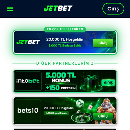
Giriş
EN ÇOK TERCİH EDİLEN
DİĞER PARTNERLERİMİZ