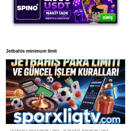
Jetbahis minimum limit
JETBAHIS MAKSIMUM LIMIT
JETBAHIS MINIMUM LIMIT