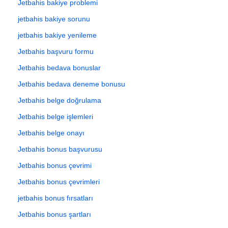
Jetbahis bakiye problemi
jetbahis bakiye sorunu
jetbahis bakiye yenileme
Jetbahis başvuru formu
Jetbahis bedava bonuslar
Jetbahis bedava deneme bonusu
Jetbahis belge doğrulama
Jetbahis belge işlemleri
Jetbahis belge onayı
Jetbahis bonus başvurusu
Jetbahis bonus çevrimi
Jetbahis bonus çevrimleri
jetbahis bonus fırsatları
Jetbahis bonus şartları