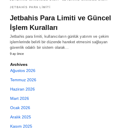
JETBAHIS PARA LIMITI
Jetbahis Para Limiti ve Güncel
İşlem Kuralları
Jetbahis para limiti, kullanıcıların günlük yatırım ve çekim
işlemlerinde belirli bir düzende hareket etmesini sağlayan
güvenlik odaklı bir sistem olarak…
9 ay önce
Archives
Ağustos 2026
Temmuz 2026
Haziran 2026
Mart 2026
Ocak 2026
Aralık 2025
Kasım 2025