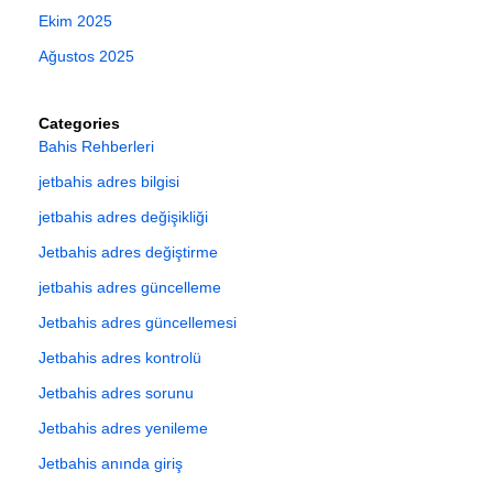
Ekim 2025
Ağustos 2025
Categories
Bahis Rehberleri
jetbahis adres bilgisi
jetbahis adres değişikliği
Jetbahis adres değiştirme
jetbahis adres güncelleme
Jetbahis adres güncellemesi
Jetbahis adres kontrolü
Jetbahis adres sorunu
Jetbahis adres yenileme
Jetbahis anında giriş