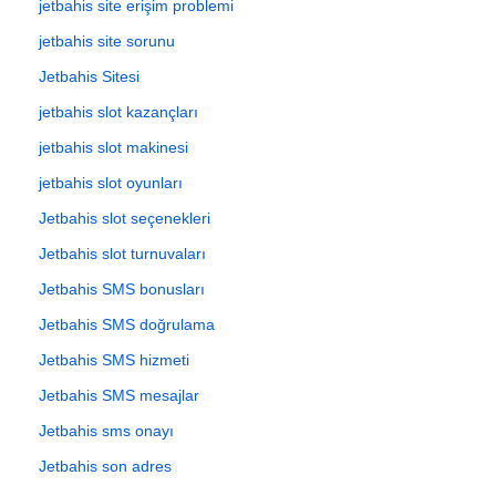
jetbahis site erişim problemi
jetbahis site sorunu
Jetbahis Sitesi
jetbahis slot kazançları
jetbahis slot makinesi
jetbahis slot oyunları
Jetbahis slot seçenekleri
Jetbahis slot turnuvaları
Jetbahis SMS bonusları
Jetbahis SMS doğrulama
Jetbahis SMS hizmeti
Jetbahis SMS mesajlar
Jetbahis sms onayı
Jetbahis son adres