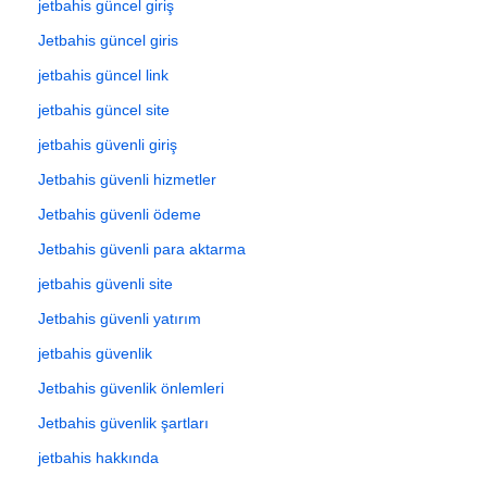
jetbahis güncel giriş
Jetbahis güncel giris
jetbahis güncel link
jetbahis güncel site
jetbahis güvenli giriş
Jetbahis güvenli hizmetler
Jetbahis güvenli ödeme
Jetbahis güvenli para aktarma
jetbahis güvenli site
Jetbahis güvenli yatırım
jetbahis güvenlik
Jetbahis güvenlik önlemleri
Jetbahis güvenlik şartları
jetbahis hakkında