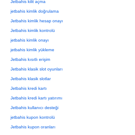
Jetbahis kilit açma
jetbahis kimlik doğrulama
Jetbahis kimlik hesap onayı
Jetbahis kimlik kontrolü
jetbahis kimlik onayı
jetbahis kimlik yükleme
Jetbahis kısıtlı erişim
Jetbahis klasik slot oyunları
Jetbahis klasik slotlar
Jetbahis kredi kartı
Jetbahis kredi kartı yatırımı
Jetbahis kullanıcı desteği
jetbahis kupon kontrolü
Jetbahis kupon oranları