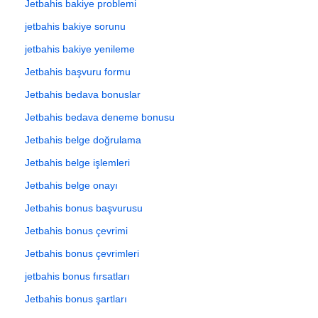
Jetbahis bakiye problemi
jetbahis bakiye sorunu
jetbahis bakiye yenileme
Jetbahis başvuru formu
Jetbahis bedava bonuslar
Jetbahis bedava deneme bonusu
Jetbahis belge doğrulama
Jetbahis belge işlemleri
Jetbahis belge onayı
Jetbahis bonus başvurusu
Jetbahis bonus çevrimi
Jetbahis bonus çevrimleri
jetbahis bonus fırsatları
Jetbahis bonus şartları