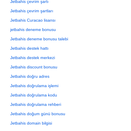
Jetbahis çevrim şartı
Jetbahis çevrim şartları
Jetbahis Curacao lisansı
jetbahis deneme bonusu
Jetbahis deneme bonusu talebi
Jetbahis destek hattı
Jetbahis destek merkezi
Jetbahis discount bonusu
Jetbahis doğru adres
Jetbahis doğrulama işlemi
Jetbahis doğrulama kodu
Jetbahis doğrulama rehberi
Jetbahis doğum günü bonusu
Jetbahis domain bilgisi