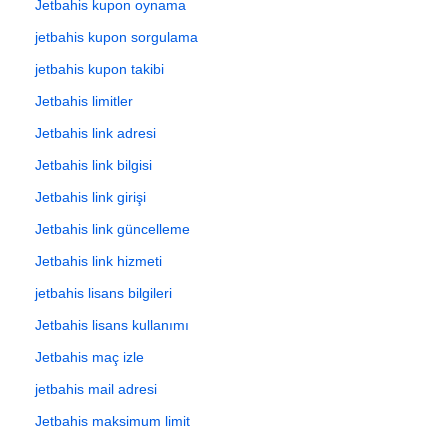
Jetbahis kupon oynama
jetbahis kupon sorgulama
jetbahis kupon takibi
Jetbahis limitler
Jetbahis link adresi
Jetbahis link bilgisi
Jetbahis link girişi
Jetbahis link güncelleme
Jetbahis link hizmeti
jetbahis lisans bilgileri
Jetbahis lisans kullanımı
Jetbahis maç izle
jetbahis mail adresi
Jetbahis maksimum limit