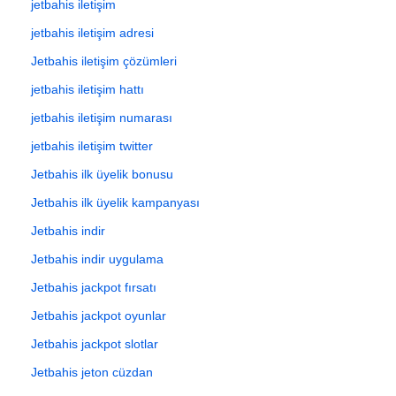
jetbahis iletişim
jetbahis iletişim adresi
Jetbahis iletişim çözümleri
jetbahis iletişim hattı
jetbahis iletişim numarası
jetbahis iletişim twitter
Jetbahis ilk üyelik bonusu
Jetbahis ilk üyelik kampanyası
Jetbahis indir
Jetbahis indir uygulama
Jetbahis jackpot fırsatı
Jetbahis jackpot oyunlar
Jetbahis jackpot slotlar
Jetbahis jeton cüzdan