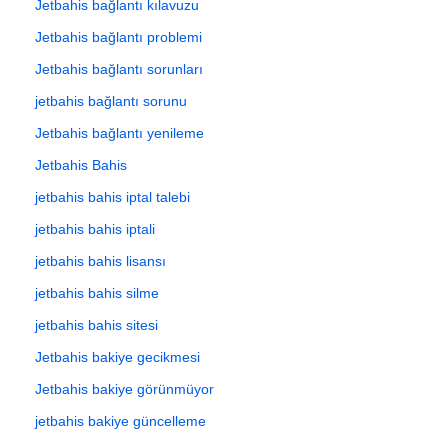
Jetbahis bağlantı kılavuzu
Jetbahis bağlantı problemi
Jetbahis bağlantı sorunları
jetbahis bağlantı sorunu
Jetbahis bağlantı yenileme
Jetbahis Bahis
jetbahis bahis iptal talebi
jetbahis bahis iptali
jetbahis bahis lisansı
jetbahis bahis silme
jetbahis bahis sitesi
Jetbahis bakiye gecikmesi
Jetbahis bakiye görünmüyor
jetbahis bakiye güncelleme