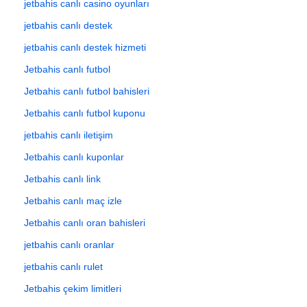
jetbahis canlı casino oyunları
jetbahis canlı destek
jetbahis canlı destek hizmeti
Jetbahis canlı futbol
Jetbahis canlı futbol bahisleri
Jetbahis canlı futbol kuponu
jetbahis canlı iletişim
Jetbahis canlı kuponlar
Jetbahis canlı link
Jetbahis canlı maç izle
Jetbahis canlı oran bahisleri
jetbahis canlı oranlar
jetbahis canlı rulet
Jetbahis çekim limitleri