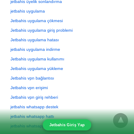
jetbahis üyelik sonlandırma
jetbahis uygulama
Jetbahis uygulama çökmesi
Jetbahis uygulama giriş problemi
Jetbahis uygulama hatası
jetbahis uygulama indirme
Jetbahis uygulama kullanımı
Jetbahis uygulama yükleme
Jetbahis vpn bağlantısı
Jetbahis vpn erişimi
Jetbahis vpn giriş rehberi
jetbahis whatsapp destek
jetbahis whatsapp hattı
Jetbahis Giriş Yap
jetbahis whatsapp iletişim