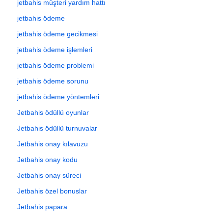
jetbahis müşteri yardım hattı
jetbahis ödeme
jetbahis ödeme gecikmesi
jetbahis ödeme işlemleri
jetbahis ödeme problemi
jetbahis ödeme sorunu
jetbahis ödeme yöntemleri
Jetbahis ödüllü oyunlar
Jetbahis ödüllü turnuvalar
Jetbahis onay kılavuzu
Jetbahis onay kodu
Jetbahis onay süreci
Jetbahis özel bonuslar
Jetbahis papara