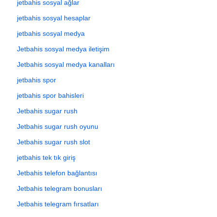
jetbahis sosyal ağlar
jetbahis sosyal hesaplar
jetbahis sosyal medya
Jetbahis sosyal medya iletişim
Jetbahis sosyal medya kanalları
jetbahis spor
jetbahis spor bahisleri
Jetbahis sugar rush
Jetbahis sugar rush oyunu
Jetbahis sugar rush slot
jetbahis tek tık giriş
Jetbahis telefon bağlantısı
Jetbahis telegram bonusları
Jetbahis telegram fırsatları