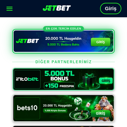
Giriş
EN ÇOK TERCİH EDİLEN
DİĞER PARTNERLERİMİZ