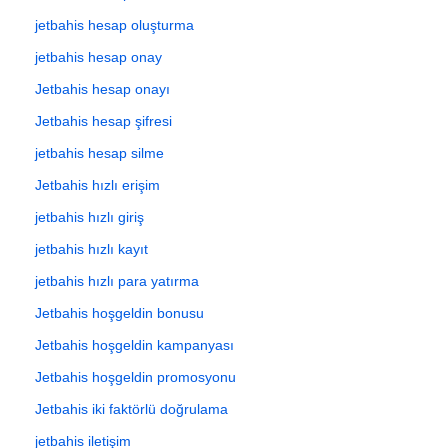
jetbahis hesap oluşturma
jetbahis hesap onay
Jetbahis hesap onayı
Jetbahis hesap şifresi
jetbahis hesap silme
Jetbahis hızlı erişim
jetbahis hızlı giriş
jetbahis hızlı kayıt
jetbahis hızlı para yatırma
Jetbahis hoşgeldin bonusu
Jetbahis hoşgeldin kampanyası
Jetbahis hoşgeldin promosyonu
Jetbahis iki faktörlü doğrulama
jetbahis iletişim