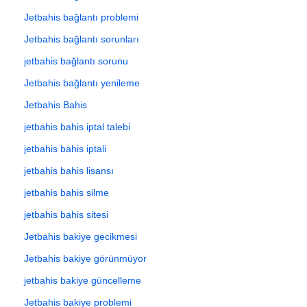
Jetbahis bağlantı problemi
Jetbahis bağlantı sorunları
jetbahis bağlantı sorunu
Jetbahis bağlantı yenileme
Jetbahis Bahis
jetbahis bahis iptal talebi
jetbahis bahis iptali
jetbahis bahis lisansı
jetbahis bahis silme
jetbahis bahis sitesi
Jetbahis bakiye gecikmesi
Jetbahis bakiye görünmüyor
jetbahis bakiye güncelleme
Jetbahis bakiye problemi