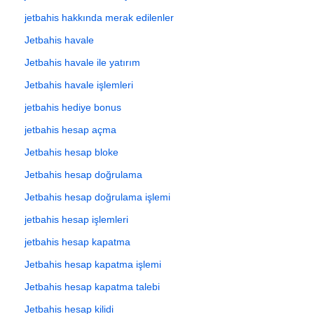
jetbahis hakkında merak edilenler
Jetbahis havale
Jetbahis havale ile yatırım
Jetbahis havale işlemleri
jetbahis hediye bonus
jetbahis hesap açma
Jetbahis hesap bloke
Jetbahis hesap doğrulama
Jetbahis hesap doğrulama işlemi
jetbahis hesap işlemleri
jetbahis hesap kapatma
Jetbahis hesap kapatma işlemi
Jetbahis hesap kapatma talebi
Jetbahis hesap kilidi