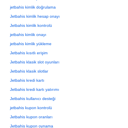
jetbahis kimlik doğrulama
Jetbahis kimlik hesap onayı
Jetbahis kimlik kontrolü
jetbahis kimlik onayı
jetbahis kimlik yükleme
Jetbahis kısıtlı erişim
Jetbahis klasik slot oyunları
Jetbahis klasik slotlar
Jetbahis kredi kartı
Jetbahis kredi kartı yatırımı
Jetbahis kullanıcı desteği
jetbahis kupon kontrolü
Jetbahis kupon oranları
Jetbahis kupon oynama