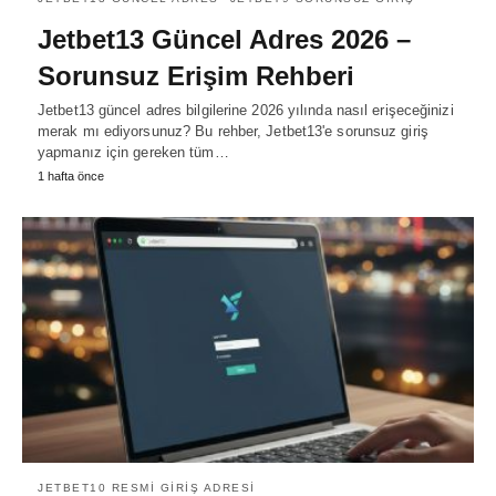
Jetbet13 Güncel Adres 2026 –
Sorunsuz Erişim Rehberi
Jetbet13 güncel adres bilgilerine 2026 yılında nasıl erişeceğinizi
merak mı ediyorsunuz? Bu rehber, Jetbet13'e sorunsuz giriş
yapmanız için gereken tüm…
1 hafta önce
JETBET10 RESMI GIRIŞ ADRESI