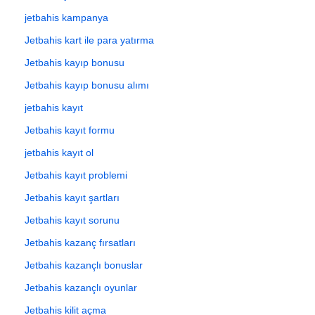
jetbahis kampanya
Jetbahis kart ile para yatırma
Jetbahis kayıp bonusu
Jetbahis kayıp bonusu alımı
jetbahis kayıt
Jetbahis kayıt formu
jetbahis kayıt ol
Jetbahis kayıt problemi
Jetbahis kayıt şartları
Jetbahis kayıt sorunu
Jetbahis kazanç fırsatları
Jetbahis kazançlı bonuslar
Jetbahis kazançlı oyunlar
Jetbahis kilit açma