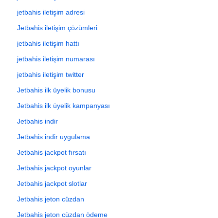
jetbahis iletişim adresi
Jetbahis iletişim çözümleri
jetbahis iletişim hattı
jetbahis iletişim numarası
jetbahis iletişim twitter
Jetbahis ilk üyelik bonusu
Jetbahis ilk üyelik kampanyası
Jetbahis indir
Jetbahis indir uygulama
Jetbahis jackpot fırsatı
Jetbahis jackpot oyunlar
Jetbahis jackpot slotlar
Jetbahis jeton cüzdan
Jetbahis jeton cüzdan ödeme