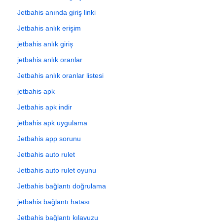
Jetbahis anında giriş linki
Jetbahis anlık erişim
jetbahis anlık giriş
jetbahis anlık oranlar
Jetbahis anlık oranlar listesi
jetbahis apk
Jetbahis apk indir
jetbahis apk uygulama
Jetbahis app sorunu
Jetbahis auto rulet
Jetbahis auto rulet oyunu
Jetbahis bağlantı doğrulama
jetbahis bağlantı hatası
Jetbahis bağlantı kılavuzu