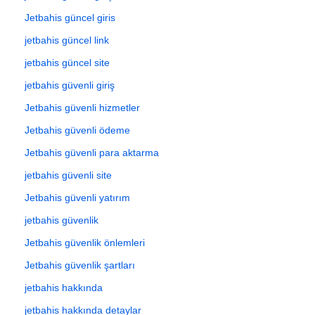
Jetbahis güncel giris
jetbahis güncel link
jetbahis güncel site
jetbahis güvenli giriş
Jetbahis güvenli hizmetler
Jetbahis güvenli ödeme
Jetbahis güvenli para aktarma
jetbahis güvenli site
Jetbahis güvenli yatırım
jetbahis güvenlik
Jetbahis güvenlik önlemleri
Jetbahis güvenlik şartları
jetbahis hakkında
jetbahis hakkında detaylar