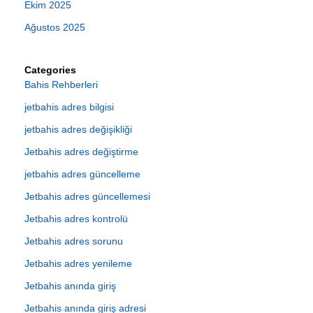
Ekim 2025
Ağustos 2025
Categories
Bahis Rehberleri
jetbahis adres bilgisi
jetbahis adres değişikliği
Jetbahis adres değiştirme
jetbahis adres güncelleme
Jetbahis adres güncellemesi
Jetbahis adres kontrolü
Jetbahis adres sorunu
Jetbahis adres yenileme
Jetbahis anında giriş
Jetbahis anında giriş adresi