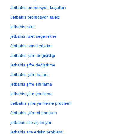
Jetbahis promosyon koşulları
Jetbahis promosyon talebi
jetbahis rulet
jetbahis rulet seçenekleri
Jetbahis sanal cüzdan
Jetbahis şifre değişikliği
jetbahis şifre değiştirme
Jetbahis şifre hatası
jetbahis şifre sıfırlama
jetbahis şifre yenileme
Jetbahis şifre yenileme problemi
Jetbahis şifremi unuttum
jetbahis site açılmıyor
jetbahis site erişim problemi