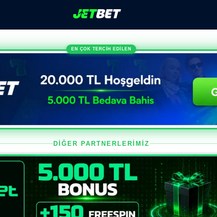
EN ÇOK TERCİH EDİLEN
DİĞER PARTNERLERİMİZ