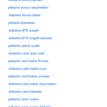
jetbahis bonus seçenekleri
Jetbahis bonus talebi
jetbahis bonusları
Jetbahis BTK engeli
Jetbahis BTK engelli adresler
jetbahis çabuk üyelik
Jetbahis canlı auto rulet
jetbahis canlı bahis firması
Jetbahis canlı bahis oranı
jetbahis canlı bahis oranları
Jetbahis canlı bahis seçenekleri
Jetbahis canlı bahisler
jetbahis canlı casino
jetbahis canlı casino bölümü