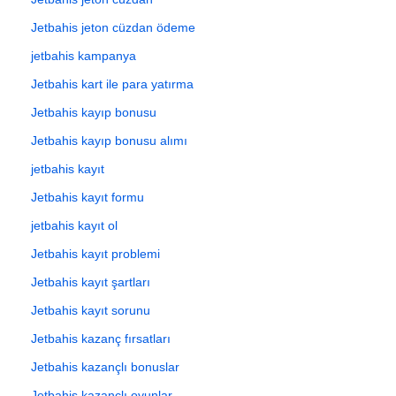
Jetbahis jeton cüzdan ödeme
jetbahis kampanya
Jetbahis kart ile para yatırma
Jetbahis kayıp bonusu
Jetbahis kayıp bonusu alımı
jetbahis kayıt
Jetbahis kayıt formu
jetbahis kayıt ol
Jetbahis kayıt problemi
Jetbahis kayıt şartları
Jetbahis kayıt sorunu
Jetbahis kazanç fırsatları
Jetbahis kazançlı bonuslar
Jetbahis kazançlı oyunlar