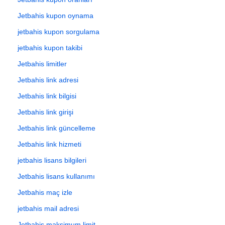
Jetbahis kupon oynama
jetbahis kupon sorgulama
jetbahis kupon takibi
Jetbahis limitler
Jetbahis link adresi
Jetbahis link bilgisi
Jetbahis link girişi
Jetbahis link güncelleme
Jetbahis link hizmeti
jetbahis lisans bilgileri
Jetbahis lisans kullanımı
Jetbahis maç izle
jetbahis mail adresi
Jetbahis maksimum limit