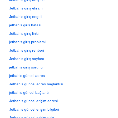
Jetbahis giriş ekranı
Jetbahis giriş engeli
jetbahis giriş hatası
Jetbahis giriş linki
jetbahis giriş problemi
Jetbahis giriş rehberi
Jetbahis giriş sayfası
jetbahis giriş sorunu
jetbahis güncel adres
Jetbahis güncel adres bağlantısı
jetbahis güncel bağlantı
Jetbahis güncel erişim adresi
Jetbahis güncel erişim bilgileri
Jetbahis güncel erişim tıkla