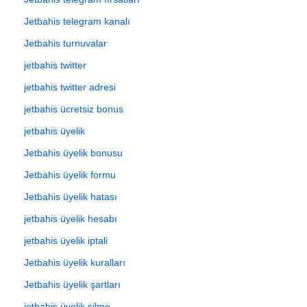
Jetbahis telegram kanalı
Jetbahis turnuvalar
jetbahis twitter
jetbahis twitter adresi
jetbahis ücretsiz bonus
jetbahis üyelik
Jetbahis üyelik bonusu
Jetbahis üyelik formu
Jetbahis üyelik hatası
jetbahis üyelik hesabı
jetbahis üyelik iptali
Jetbahis üyelik kuralları
Jetbahis üyelik şartları
jetbahis üyelik silme