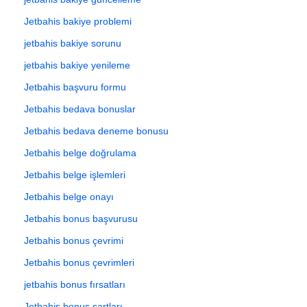
Jetbahis bakiye problemi
jetbahis bakiye sorunu
jetbahis bakiye yenileme
Jetbahis başvuru formu
Jetbahis bedava bonuslar
Jetbahis bedava deneme bonusu
Jetbahis belge doğrulama
Jetbahis belge işlemleri
Jetbahis belge onayı
Jetbahis bonus başvurusu
Jetbahis bonus çevrimi
Jetbahis bonus çevrimleri
jetbahis bonus fırsatları
Jetbahis bonus şartları