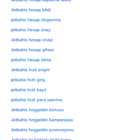
Jetbahis hesap kilidi
jetbahis hesap oluşturma
jetbahis hesap onay
Jetbahis hesap onayı
Jetbahis hesap şifresi
jetbahis hesap silme
Jetbahis hızlı erişim
jetbahis hızlı giriş
jetbahis hızlı kayıt
jetbahis hızlı para yatırma
Jetbahis hoşgeldin bonusu
Jetbahis hoşgeldin kampanyası
Jetbahis hoşgeldin promosyonu
Jetbahis iki faktörlü doğrulama