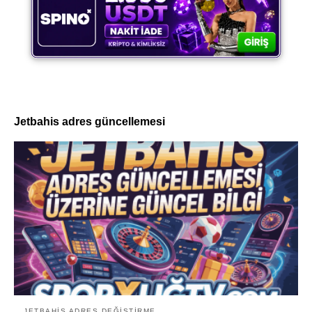
Jetbahis adres güncellemesi
JETBAHIS ADRES DEĞIŞTIRME