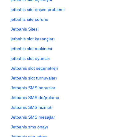
jetbahis site erişim problemi
jetbahis site sorunu
Jetbahis Sitesi
jetbahis slot kazançları
jetbahis slot makinesi
jetbahis slot oyunları
Jetbahis slot seçenekleri
Jetbahis slot turnuvaları
Jetbahis SMS bonusları
Jetbahis SMS doğrulama
Jetbahis SMS hizmeti
Jetbahis SMS mesajlar
Jetbahis sms onayı
Jetbahis son adres