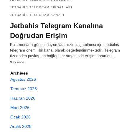
JETBAHIS TELEGRAM FIRSATLARI
JETBAHIS TELEGRAM KANALI
Jetbahis Telegram Kanalına
Doğrudan Erişim
Kullanıcıların güncel duyurulara hızlı ulaşabilmesi için Jetbahis
telegram önemli bir kanal olarak değerlendirilmektedir. Telegram
üzerinden paylaşılan bağlantılar sayesinde erişim sorunları…
9 ay önce
Archives
Ağustos 2026
Temmuz 2026
Haziran 2026
Mart 2026
Ocak 2026
Aralık 2025