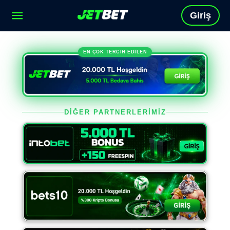
Giriş
EN ÇOK TERCİH EDİLEN
DİĞER PARTNERLERİMİZ