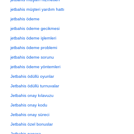
jetbahis müşteri yardım hattı
jetbahis ödeme
jetbahis ödeme gecikmesi
jetbahis ödeme işlemleri
jetbahis ödeme problemi
jetbahis ödeme sorunu
jetbahis ödeme yöntemleri
Jetbahis ödüllü oyunlar
Jetbahis ödüllü turnuvalar
Jetbahis onay kılavuzu
Jetbahis onay kodu
Jetbahis onay süreci
Jetbahis özel bonuslar
Jetbahis papara