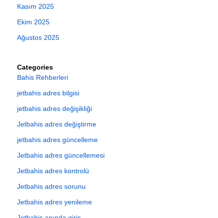
Kasım 2025
Ekim 2025
Ağustos 2025
Categories
Bahis Rehberleri
jetbahis adres bilgisi
jetbahis adres değişikliği
Jetbahis adres değiştirme
jetbahis adres güncelleme
Jetbahis adres güncellemesi
Jetbahis adres kontrolü
Jetbahis adres sorunu
Jetbahis adres yenileme
Jetbahis anında giriş