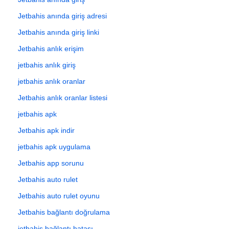
Jetbahis anında giriş adresi
Jetbahis anında giriş linki
Jetbahis anlık erişim
jetbahis anlık giriş
jetbahis anlık oranlar
Jetbahis anlık oranlar listesi
jetbahis apk
Jetbahis apk indir
jetbahis apk uygulama
Jetbahis app sorunu
Jetbahis auto rulet
Jetbahis auto rulet oyunu
Jetbahis bağlantı doğrulama
jetbahis bağlantı hatası