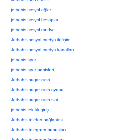
jetbahis sosyal ağlar
jetbahis sosyal hesaplar
jetbahis sosyal medya
Jetbahis sosyal medya iletişim
Jetbahis sosyal medya kanalları
jetbahis spor
jetbahis spor bahisleri
Jetbahis sugar rush
Jetbahis sugar rush oyunu
Jetbahis sugar rush slot
jetbahis tek tık giriş
Jetbahis telefon bağlantısı
Jetbahis telegram bonusları
Jetbahis telegram fırsatları