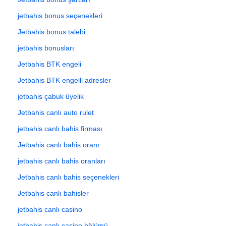
jetbahis bonus seçenekleri
Jetbahis bonus talebi
jetbahis bonusları
Jetbahis BTK engeli
Jetbahis BTK engelli adresler
jetbahis çabuk üyelik
Jetbahis canlı auto rulet
jetbahis canlı bahis firması
Jetbahis canlı bahis oranı
jetbahis canlı bahis oranları
Jetbahis canlı bahis seçenekleri
Jetbahis canlı bahisler
jetbahis canlı casino
jetbahis canlı casino bölümü