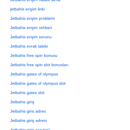
jetbahis erişim linki
Jetbahis erişim problemi
Jetbahis erişim rehberi
Jetbahis erişim sorunu
Jetbahis evrak talebi
Jetbahis free spin bonusu
Jetbahis free spin slot bonusları
Jetbahis gates of olympus
Jetbahis gates of olympus slot
Jetbahis gates slot
Jetbahis giriş
Jetbahis giris adres
Jetbahis giriş adresi
Jetbahis giriş arayüzü