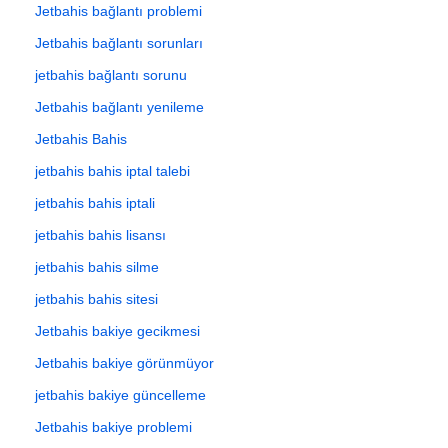
Jetbahis bağlantı problemi
Jetbahis bağlantı sorunları
jetbahis bağlantı sorunu
Jetbahis bağlantı yenileme
Jetbahis Bahis
jetbahis bahis iptal talebi
jetbahis bahis iptali
jetbahis bahis lisansı
jetbahis bahis silme
jetbahis bahis sitesi
Jetbahis bakiye gecikmesi
Jetbahis bakiye görünmüyor
jetbahis bakiye güncelleme
Jetbahis bakiye problemi