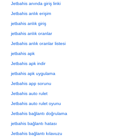
Jetbahis anında giriş linki
Jetbahis anlık erişim
jetbahis anlık giriş
jetbahis anlık oranlar
Jetbahis anlık oranlar listesi
jetbahis apk
Jetbahis apk indir
jetbahis apk uygulama
Jetbahis app sorunu
Jetbahis auto rulet
Jetbahis auto rulet oyunu
Jetbahis bağlantı doğrulama
jetbahis bağlantı hatası
Jetbahis bağlantı kılavuzu