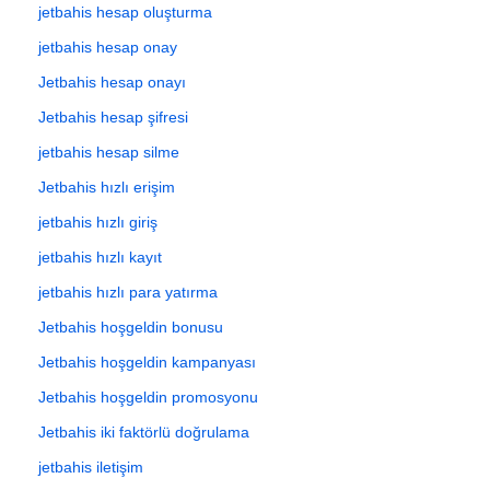
jetbahis hesap oluşturma
jetbahis hesap onay
Jetbahis hesap onayı
Jetbahis hesap şifresi
jetbahis hesap silme
Jetbahis hızlı erişim
jetbahis hızlı giriş
jetbahis hızlı kayıt
jetbahis hızlı para yatırma
Jetbahis hoşgeldin bonusu
Jetbahis hoşgeldin kampanyası
Jetbahis hoşgeldin promosyonu
Jetbahis iki faktörlü doğrulama
jetbahis iletişim