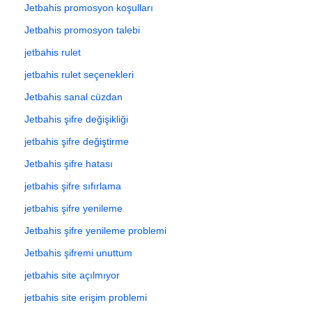
Jetbahis promosyon koşulları
Jetbahis promosyon talebi
jetbahis rulet
jetbahis rulet seçenekleri
Jetbahis sanal cüzdan
Jetbahis şifre değişikliği
jetbahis şifre değiştirme
Jetbahis şifre hatası
jetbahis şifre sıfırlama
jetbahis şifre yenileme
Jetbahis şifre yenileme problemi
Jetbahis şifremi unuttum
jetbahis site açılmıyor
jetbahis site erişim problemi