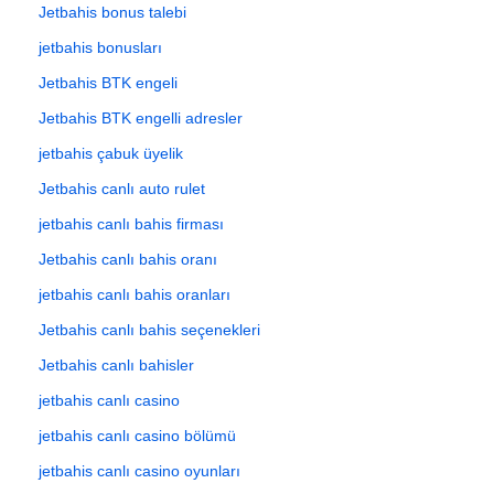
Jetbahis bonus talebi
jetbahis bonusları
Jetbahis BTK engeli
Jetbahis BTK engelli adresler
jetbahis çabuk üyelik
Jetbahis canlı auto rulet
jetbahis canlı bahis firması
Jetbahis canlı bahis oranı
jetbahis canlı bahis oranları
Jetbahis canlı bahis seçenekleri
Jetbahis canlı bahisler
jetbahis canlı casino
jetbahis canlı casino bölümü
jetbahis canlı casino oyunları