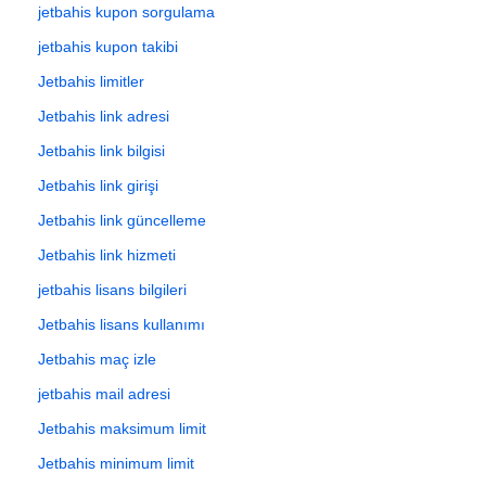
jetbahis kupon sorgulama
jetbahis kupon takibi
Jetbahis limitler
Jetbahis link adresi
Jetbahis link bilgisi
Jetbahis link girişi
Jetbahis link güncelleme
Jetbahis link hizmeti
jetbahis lisans bilgileri
Jetbahis lisans kullanımı
Jetbahis maç izle
jetbahis mail adresi
Jetbahis maksimum limit
Jetbahis minimum limit