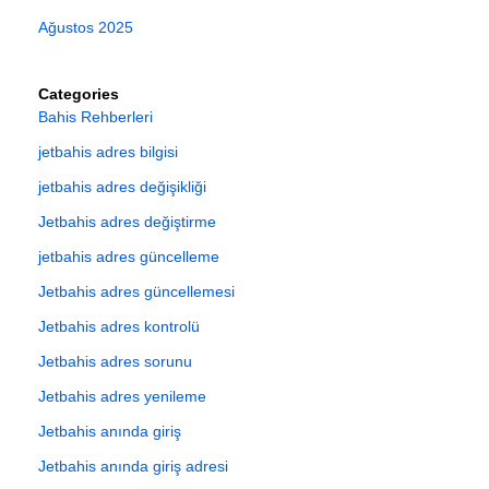
Ağustos 2025
Categories
Bahis Rehberleri
jetbahis adres bilgisi
jetbahis adres değişikliği
Jetbahis adres değiştirme
jetbahis adres güncelleme
Jetbahis adres güncellemesi
Jetbahis adres kontrolü
Jetbahis adres sorunu
Jetbahis adres yenileme
Jetbahis anında giriş
Jetbahis anında giriş adresi