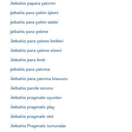
Jetbahis papara yatırımı
jetbahis para çekim işlemi
jetbahis para çekim talebi
jetbahis para çekme
Jetbahis para çekme limitleri
Jetbahis para çekme süreci
Jetbahis para limiti
jetbahis para yatırma
Jetbahis para yatırma kılavuzu
Jetbahis parola sorunu
Jetbahis pragmatic oyunları
Jetbahis pragmatic play
Jetbahis pragmatic slot
Jetbahis Pragmatic turnuvalar