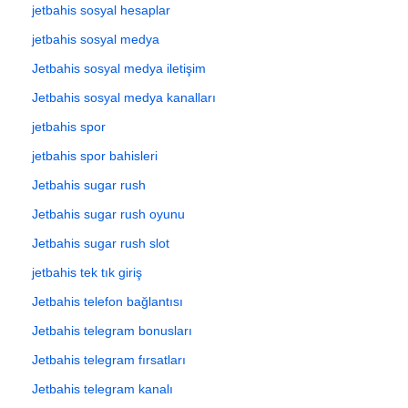
jetbahis sosyal hesaplar
jetbahis sosyal medya
Jetbahis sosyal medya iletişim
Jetbahis sosyal medya kanalları
jetbahis spor
jetbahis spor bahisleri
Jetbahis sugar rush
Jetbahis sugar rush oyunu
Jetbahis sugar rush slot
jetbahis tek tık giriş
Jetbahis telefon bağlantısı
Jetbahis telegram bonusları
Jetbahis telegram fırsatları
Jetbahis telegram kanalı