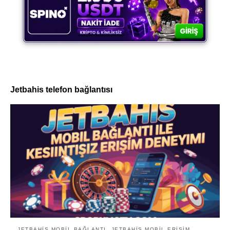
Jetbahis telefon bağlantısı
JETBAHIS MOBIL BAĞLANTI
JETBAHIS MOBIL ERIŞIM