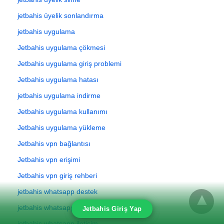
jetbahis üyelik sonlandırma
jetbahis uygulama
Jetbahis uygulama çökmesi
Jetbahis uygulama giriş problemi
Jetbahis uygulama hatası
jetbahis uygulama indirme
Jetbahis uygulama kullanımı
Jetbahis uygulama yükleme
Jetbahis vpn bağlantısı
Jetbahis vpn erişimi
Jetbahis vpn giriş rehberi
jetbahis whatsapp destek
jetbahis whatsapp hattı
Jetbahis Giriş Yap
jetbahis whatsapp iletişim