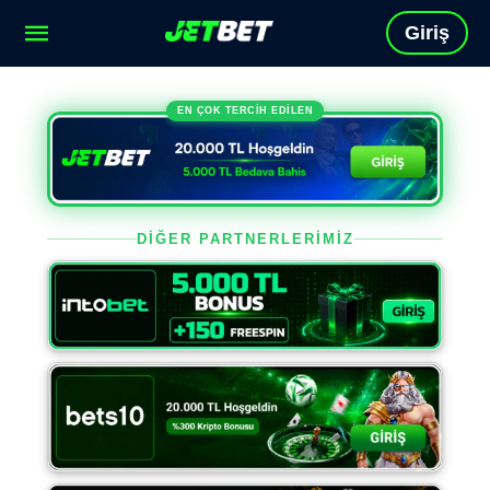
Giriş
EN ÇOK TERCİH EDİLEN
DİĞER PARTNERLERİMİZ