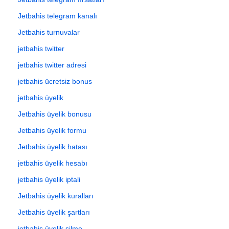
Jetbahis telegram kanalı
Jetbahis turnuvalar
jetbahis twitter
jetbahis twitter adresi
jetbahis ücretsiz bonus
jetbahis üyelik
Jetbahis üyelik bonusu
Jetbahis üyelik formu
Jetbahis üyelik hatası
jetbahis üyelik hesabı
jetbahis üyelik iptali
Jetbahis üyelik kuralları
Jetbahis üyelik şartları
jetbahis üyelik silme