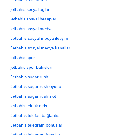
jetbahis sosyal ağlar
jetbahis sosyal hesaplar
jetbahis sosyal medya
Jetbahis sosyal medya iletişim
Jetbahis sosyal medya kanalları
jetbahis spor
jetbahis spor bahisleri
Jetbahis sugar rush
Jetbahis sugar rush oyunu
Jetbahis sugar rush slot
jetbahis tek tık giriş
Jetbahis telefon bağlantısı
Jetbahis telegram bonusları
Jetbahis telegram fırsatları