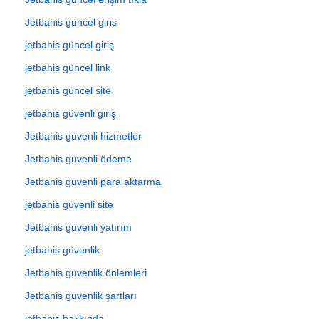
Jetbahis güncel giris
jetbahis güncel giriş
jetbahis güncel link
jetbahis güncel site
jetbahis güvenli giriş
Jetbahis güvenli hizmetler
Jetbahis güvenli ödeme
Jetbahis güvenli para aktarma
jetbahis güvenli site
Jetbahis güvenli yatırım
jetbahis güvenlik
Jetbahis güvenlik önlemleri
Jetbahis güvenlik şartları
jetbahis hakkında