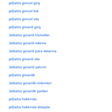
jetbahis güncel giriş
jetbahis güncel link
jetbahis güncel site
jetbahis güvenli giriş
Jetbahis güvenli hizmetler
Jetbahis güvenli ödeme
Jetbahis güvenli para aktarma
jetbahis güvenli site
Jetbahis güvenli yatırım
jetbahis güvenlik
Jetbahis güvenlik önlemleri
Jetbahis güvenlik şartları
jetbahis hakkında
jetbahis hakkında detaylar