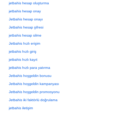
jetbahis hesap oluşturma
jetbahis hesap onay
Jetbahis hesap onayı
Jetbahis hesap şifresi
jetbahis hesap silme
Jetbahis hızlı erişim
jetbahis hızlı giriş
jetbahis hızlı kayıt
jetbahis hızlı para yatırma
Jetbahis hoşgeldin bonusu
Jetbahis hoşgeldin kampanyası
Jetbahis hoşgeldin promosyonu
Jetbahis iki faktörlü doğrulama
jetbahis iletişim