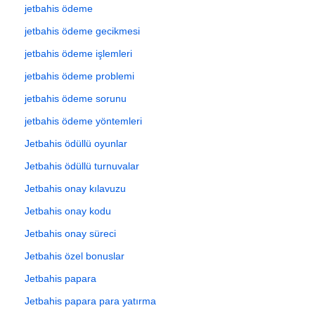
jetbahis ödeme
jetbahis ödeme gecikmesi
jetbahis ödeme işlemleri
jetbahis ödeme problemi
jetbahis ödeme sorunu
jetbahis ödeme yöntemleri
Jetbahis ödüllü oyunlar
Jetbahis ödüllü turnuvalar
Jetbahis onay kılavuzu
Jetbahis onay kodu
Jetbahis onay süreci
Jetbahis özel bonuslar
Jetbahis papara
Jetbahis papara para yatırma