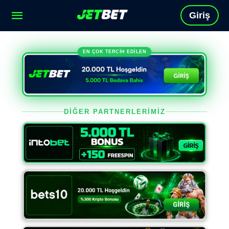
Giriş
EN ÇOK TERCİH EDİLEN
DİĞER PARTNERLERİMİZ