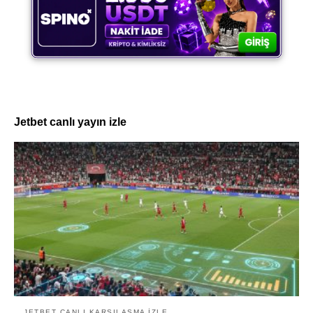
Jetbet canlı yayın izle
JETBET CANLI KARŞILAŞMA IZLE