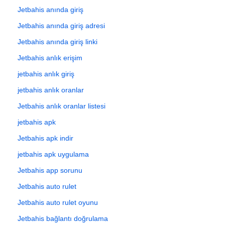
Jetbahis anında giriş
Jetbahis anında giriş adresi
Jetbahis anında giriş linki
Jetbahis anlık erişim
jetbahis anlık giriş
jetbahis anlık oranlar
Jetbahis anlık oranlar listesi
jetbahis apk
Jetbahis apk indir
jetbahis apk uygulama
Jetbahis app sorunu
Jetbahis auto rulet
Jetbahis auto rulet oyunu
Jetbahis bağlantı doğrulama