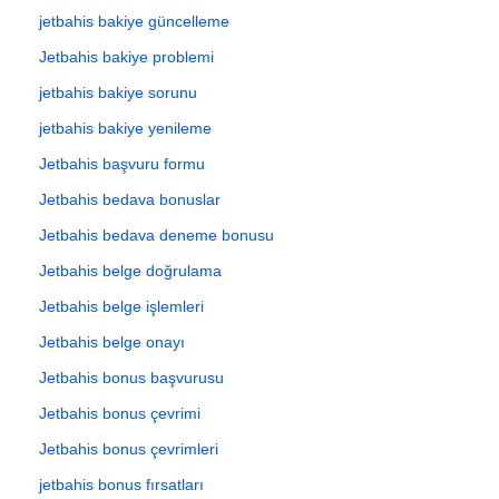
jetbahis bakiye güncelleme
Jetbahis bakiye problemi
jetbahis bakiye sorunu
jetbahis bakiye yenileme
Jetbahis başvuru formu
Jetbahis bedava bonuslar
Jetbahis bedava deneme bonusu
Jetbahis belge doğrulama
Jetbahis belge işlemleri
Jetbahis belge onayı
Jetbahis bonus başvurusu
Jetbahis bonus çevrimi
Jetbahis bonus çevrimleri
jetbahis bonus fırsatları