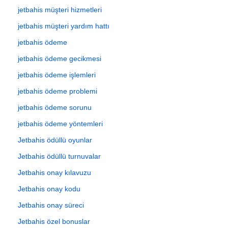
jetbahis müşteri hizmetleri
jetbahis müşteri yardım hattı
jetbahis ödeme
jetbahis ödeme gecikmesi
jetbahis ödeme işlemleri
jetbahis ödeme problemi
jetbahis ödeme sorunu
jetbahis ödeme yöntemleri
Jetbahis ödüllü oyunlar
Jetbahis ödüllü turnuvalar
Jetbahis onay kılavuzu
Jetbahis onay kodu
Jetbahis onay süreci
Jetbahis özel bonuslar