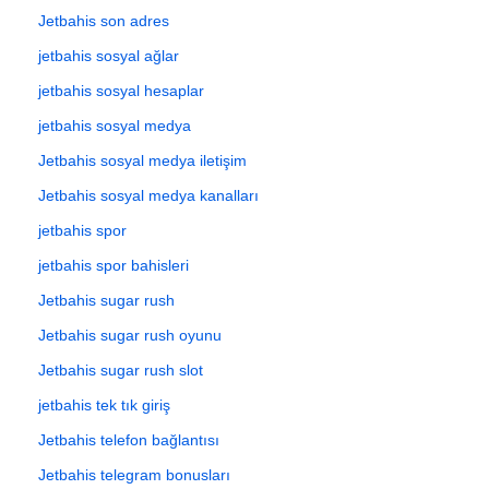
Jetbahis son adres
jetbahis sosyal ağlar
jetbahis sosyal hesaplar
jetbahis sosyal medya
Jetbahis sosyal medya iletişim
Jetbahis sosyal medya kanalları
jetbahis spor
jetbahis spor bahisleri
Jetbahis sugar rush
Jetbahis sugar rush oyunu
Jetbahis sugar rush slot
jetbahis tek tık giriş
Jetbahis telefon bağlantısı
Jetbahis telegram bonusları