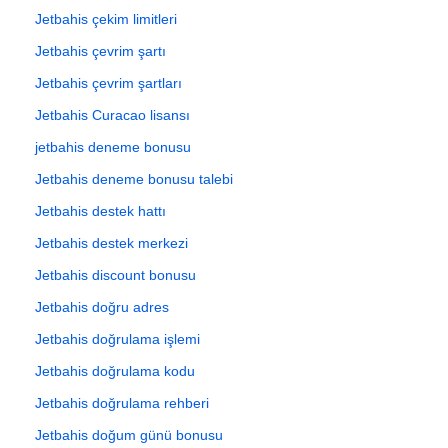
Jetbahis çekim limitleri
Jetbahis çevrim şartı
Jetbahis çevrim şartları
Jetbahis Curacao lisansı
jetbahis deneme bonusu
Jetbahis deneme bonusu talebi
Jetbahis destek hattı
Jetbahis destek merkezi
Jetbahis discount bonusu
Jetbahis doğru adres
Jetbahis doğrulama işlemi
Jetbahis doğrulama kodu
Jetbahis doğrulama rehberi
Jetbahis doğum günü bonusu