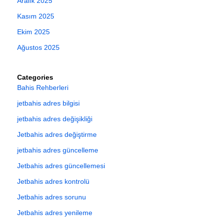
Aralık 2025
Kasım 2025
Ekim 2025
Ağustos 2025
Categories
Bahis Rehberleri
jetbahis adres bilgisi
jetbahis adres değişikliği
Jetbahis adres değiştirme
jetbahis adres güncelleme
Jetbahis adres güncellemesi
Jetbahis adres kontrolü
Jetbahis adres sorunu
Jetbahis adres yenileme