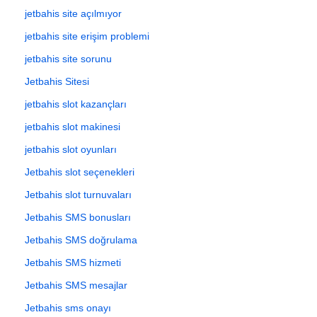
jetbahis site açılmıyor
jetbahis site erişim problemi
jetbahis site sorunu
Jetbahis Sitesi
jetbahis slot kazançları
jetbahis slot makinesi
jetbahis slot oyunları
Jetbahis slot seçenekleri
Jetbahis slot turnuvaları
Jetbahis SMS bonusları
Jetbahis SMS doğrulama
Jetbahis SMS hizmeti
Jetbahis SMS mesajlar
Jetbahis sms onayı