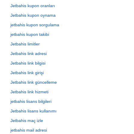
Jetbahis kupon oranları
Jetbahis kupon oynama
jetbahis kupon sorgulama
jetbahis kupon takibi
Jetbahis limitler
Jetbahis link adresi
Jetbahis link bilgisi
Jetbahis link girişi
Jetbahis link güncelleme
Jetbahis link hizmeti
jetbahis lisans bilgileri
Jetbahis lisans kullanımı
Jetbahis maç izle
jetbahis mail adresi