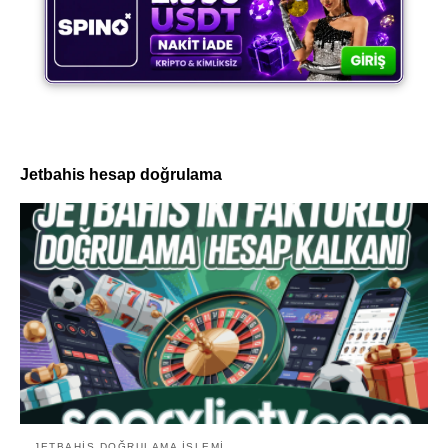
Jetbahis hesap doğrulama
JETBAHIS DOĞRULAMA IŞLEMI