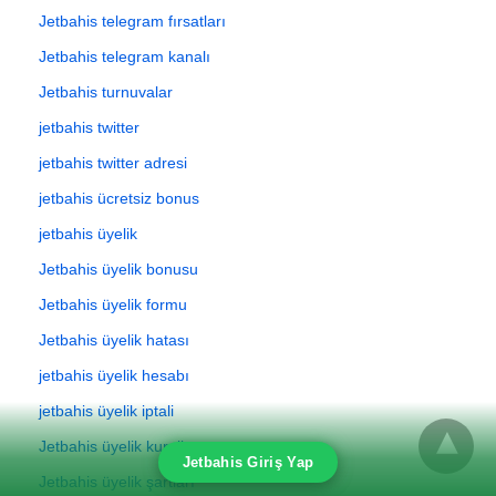
Jetbahis telegram fırsatları
Jetbahis telegram kanalı
Jetbahis turnuvalar
jetbahis twitter
jetbahis twitter adresi
jetbahis ücretsiz bonus
jetbahis üyelik
Jetbahis üyelik bonusu
Jetbahis üyelik formu
Jetbahis üyelik hatası
jetbahis üyelik hesabı
jetbahis üyelik iptali
Jetbahis üyelik kuralları
Jetbahis Giriş Yap
Jetbahis üyelik şartları