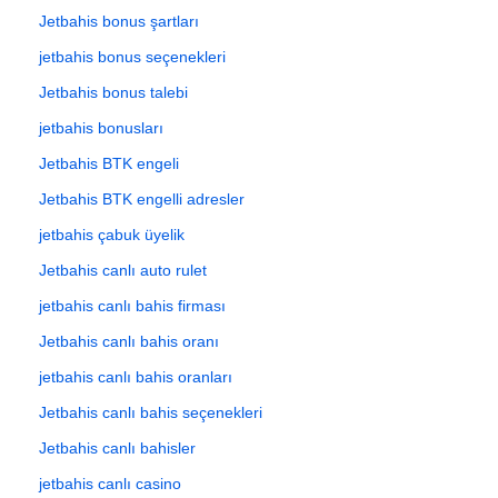
Jetbahis bonus şartları
jetbahis bonus seçenekleri
Jetbahis bonus talebi
jetbahis bonusları
Jetbahis BTK engeli
Jetbahis BTK engelli adresler
jetbahis çabuk üyelik
Jetbahis canlı auto rulet
jetbahis canlı bahis firması
Jetbahis canlı bahis oranı
jetbahis canlı bahis oranları
Jetbahis canlı bahis seçenekleri
Jetbahis canlı bahisler
jetbahis canlı casino