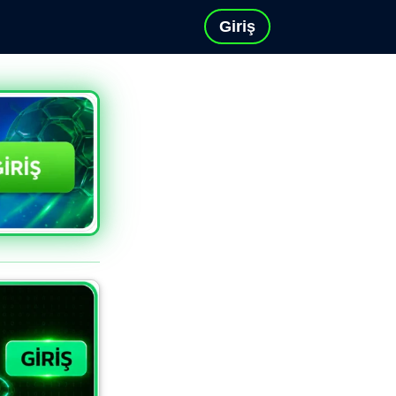
Giriş