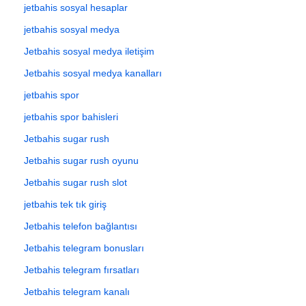
jetbahis sosyal hesaplar
jetbahis sosyal medya
Jetbahis sosyal medya iletişim
Jetbahis sosyal medya kanalları
jetbahis spor
jetbahis spor bahisleri
Jetbahis sugar rush
Jetbahis sugar rush oyunu
Jetbahis sugar rush slot
jetbahis tek tık giriş
Jetbahis telefon bağlantısı
Jetbahis telegram bonusları
Jetbahis telegram fırsatları
Jetbahis telegram kanalı