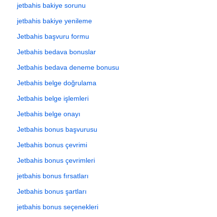
jetbahis bakiye sorunu
jetbahis bakiye yenileme
Jetbahis başvuru formu
Jetbahis bedava bonuslar
Jetbahis bedava deneme bonusu
Jetbahis belge doğrulama
Jetbahis belge işlemleri
Jetbahis belge onayı
Jetbahis bonus başvurusu
Jetbahis bonus çevrimi
Jetbahis bonus çevrimleri
jetbahis bonus fırsatları
Jetbahis bonus şartları
jetbahis bonus seçenekleri