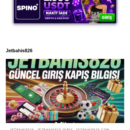
Jetbahis826
JETBAHIS826
JETBAHIS826 GIRIŞ
JETBAHIS826.COM