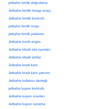
jetbahis kimlik doğrulama
Jetbahis kimlik hesap onayı
Jetbahis kimlik kontrolü
jetbahis kimlik onayı
jetbahis kimlik yükleme
Jetbahis kısıtlı erişim
Jetbahis klasik slot oyunları
Jetbahis klasik slotlar
Jetbahis kredi kartı
Jetbahis kredi kartı yatırımı
Jetbahis kullanıcı desteği
jetbahis kupon kontrolü
Jetbahis kupon oranları
Jetbahis kupon oynama