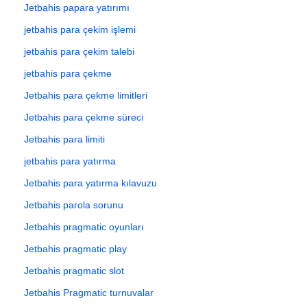
Jetbahis papara yatırımı
jetbahis para çekim işlemi
jetbahis para çekim talebi
jetbahis para çekme
Jetbahis para çekme limitleri
Jetbahis para çekme süreci
Jetbahis para limiti
jetbahis para yatırma
Jetbahis para yatırma kılavuzu
Jetbahis parola sorunu
Jetbahis pragmatic oyunları
Jetbahis pragmatic play
Jetbahis pragmatic slot
Jetbahis Pragmatic turnuvalar