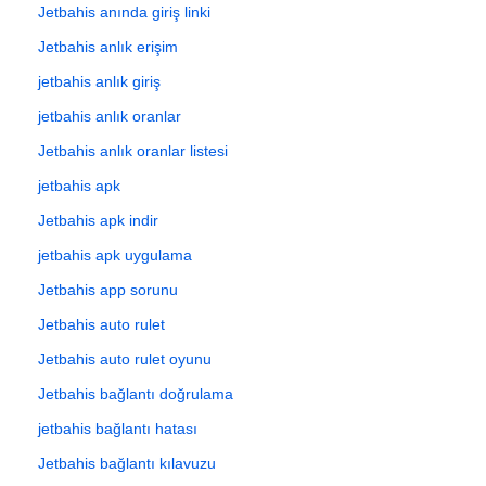
Jetbahis anında giriş linki
Jetbahis anlık erişim
jetbahis anlık giriş
jetbahis anlık oranlar
Jetbahis anlık oranlar listesi
jetbahis apk
Jetbahis apk indir
jetbahis apk uygulama
Jetbahis app sorunu
Jetbahis auto rulet
Jetbahis auto rulet oyunu
Jetbahis bağlantı doğrulama
jetbahis bağlantı hatası
Jetbahis bağlantı kılavuzu