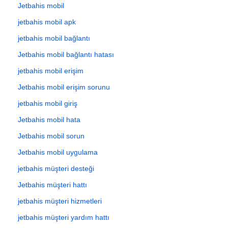
Jetbahis mobil
jetbahis mobil apk
jetbahis mobil bağlantı
Jetbahis mobil bağlantı hatası
jetbahis mobil erişim
Jetbahis mobil erişim sorunu
jetbahis mobil giriş
Jetbahis mobil hata
Jetbahis mobil sorun
Jetbahis mobil uygulama
jetbahis müşteri desteği
Jetbahis müşteri hattı
jetbahis müşteri hizmetleri
jetbahis müşteri yardım hattı