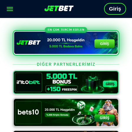
Giriş
EN ÇOK TERCİH EDİLEN
DİĞER PARTNERLERİMİZ