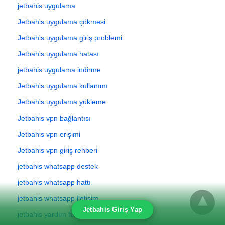
jetbahis uygulama
Jetbahis uygulama çökmesi
Jetbahis uygulama giriş problemi
Jetbahis uygulama hatası
jetbahis uygulama indirme
Jetbahis uygulama kullanımı
Jetbahis uygulama yükleme
Jetbahis vpn bağlantısı
Jetbahis vpn erişimi
Jetbahis vpn giriş rehberi
jetbahis whatsapp destek
jetbahis whatsapp hattı
jetbahis whatsapp iletişim
Jetbahis Giriş Yap
jetbahis yardım hizmeti