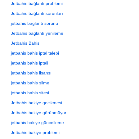
Jetbahis bağlantı problemi
Jetbahis bağlantı sorunları
jetbahis bağlantı sorunu
Jetbahis bağlantı yenileme
Jetbahis Bahis
jetbahis bahis iptal talebi
jetbahis bahis iptali
jetbahis bahis lisansı
jetbahis bahis silme
jetbahis bahis sitesi
Jetbahis bakiye gecikmesi
Jetbahis bakiye görünmüyor
jetbahis bakiye güncelleme
Jetbahis bakiye problemi