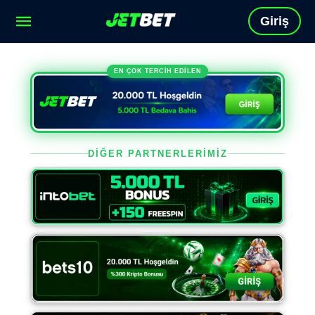
Giriş
EN ÇOK TERCİH EDİLEN
DİĞER PARTNERLERİMİZ