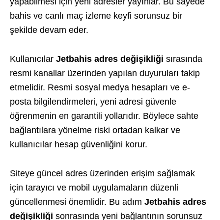
yapabilmesi için yeni adresler yayınlar. Bu sayede
bahis ve canlı maç izleme keyfi sorunsuz bir
şekilde devam eder.
Kullanıcılar
Jetbahis adres değişikliği
sırasında
resmi kanallar üzerinden yapılan duyuruları takip
etmelidir. Resmi sosyal medya hesapları ve e-
posta bilgilendirmeleri, yeni adresi güvenle
öğrenmenin en garantili yollarıdır. Böylece sahte
bağlantılara yönelme riski ortadan kalkar ve
kullanıcılar hesap güvenliğini korur.
Siteye güncel adres üzerinden erişim sağlamak
için tarayıcı ve mobil uygulamaların düzenli
güncellenmesi önemlidir. Bu adım
Jetbahis adres
değişikliği
sonrasında yeni bağlantının sorunsuz