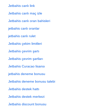
Jetbahis canlı link
Jetbahis canlı maç izle
Jetbahis canlı oran bahisleri
jetbahis canlı oranlar
jetbahis canlı rulet
Jetbahis çekim limitleri
Jetbahis çevrim şartı
Jetbahis çevrim şartları
Jetbahis Curacao lisansı
jetbahis deneme bonusu
Jetbahis deneme bonusu talebi
Jetbahis destek hattı
Jetbahis destek merkezi
Jetbahis discount bonusu