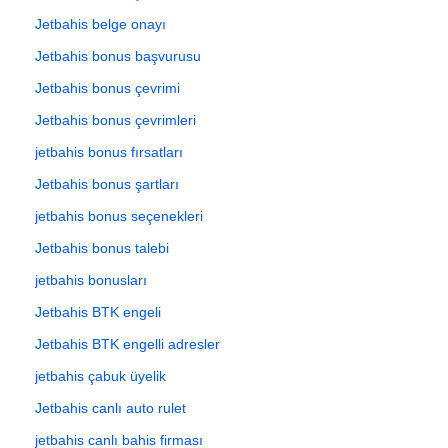
Jetbahis belge onayı
Jetbahis bonus başvurusu
Jetbahis bonus çevrimi
Jetbahis bonus çevrimleri
jetbahis bonus fırsatları
Jetbahis bonus şartları
jetbahis bonus seçenekleri
Jetbahis bonus talebi
jetbahis bonusları
Jetbahis BTK engeli
Jetbahis BTK engelli adresler
jetbahis çabuk üyelik
Jetbahis canlı auto rulet
jetbahis canlı bahis firması