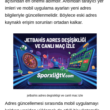
açısından en önemli adımdır. Ardından tarayıcı yer
imleri ve mobil uygulama ayarları yeni adres
bilgileriyle güncellenmelidir. Böylece eski adres
kaynaklı erişim sorunları ortadan kalkar.
jetbahis adres degisikligi ve canli mac izle
Adres güncellemesi sırasında mobil uygulamayı