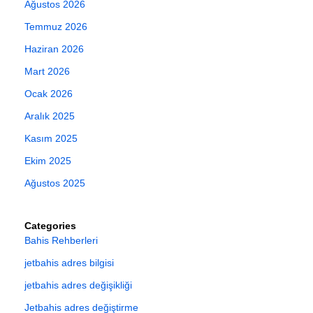
Ağustos 2026
Temmuz 2026
Haziran 2026
Mart 2026
Ocak 2026
Aralık 2025
Kasım 2025
Ekim 2025
Ağustos 2025
Categories
Bahis Rehberleri
jetbahis adres bilgisi
jetbahis adres değişikliği
Jetbahis adres değiştirme