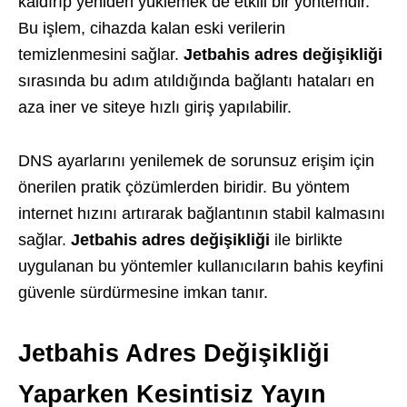
kaldırıp yeniden yüklemek de etkili bir yöntemdir.
Bu işlem, cihazda kalan eski verilerin
temizlenmesini sağlar.
Jetbahis adres değişikliği
sırasında bu adım atıldığında bağlantı hataları en
aza iner ve siteye hızlı giriş yapılabilir.
DNS ayarlarını yenilemek de sorunsuz erişim için
önerilen pratik çözümlerden biridir. Bu yöntem
internet hızını artırarak bağlantının stabil kalmasını
sağlar.
Jetbahis adres değişikliği
ile birlikte
uygulanan bu yöntemler kullanıcıların bahis keyfini
güvenle sürdürmesine imkan tanır.
Jetbahis Adres Değişikliği
Yaparken Kesintisiz Yayın