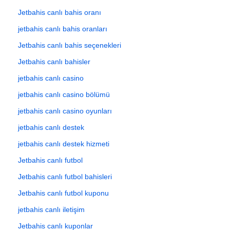
Jetbahis canlı bahis oranı
jetbahis canlı bahis oranları
Jetbahis canlı bahis seçenekleri
Jetbahis canlı bahisler
jetbahis canlı casino
jetbahis canlı casino bölümü
jetbahis canlı casino oyunları
jetbahis canlı destek
jetbahis canlı destek hizmeti
Jetbahis canlı futbol
Jetbahis canlı futbol bahisleri
Jetbahis canlı futbol kuponu
jetbahis canlı iletişim
Jetbahis canlı kuponlar