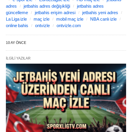
adres
jetbahis adres değişikliği
jetbahis adres
güncelleme
jetbahis erişim adresi
jetbahis yeni adres
La Liga izle
maç izle
mobil maç izle
NBA canlı izle
online bahis
ontvizle
ontvizle.com
10 AY ÖNCE
İLGILI YAZILAR