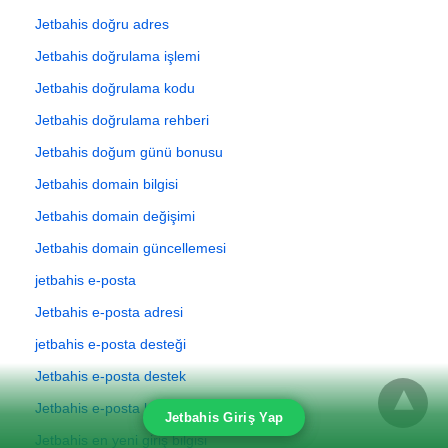
Jetbahis doğru adres
Jetbahis doğrulama işlemi
Jetbahis doğrulama kodu
Jetbahis doğrulama rehberi
Jetbahis doğum günü bonusu
Jetbahis domain bilgisi
Jetbahis domain değişimi
Jetbahis domain güncellemesi
jetbahis e-posta
Jetbahis e-posta adresi
jetbahis e-posta desteği
Jetbahis e-posta destek
Jetbahis e-posta kullanımı
Jetbahis Giriş Yap
Jetbahis en yeni giriş bilgisi