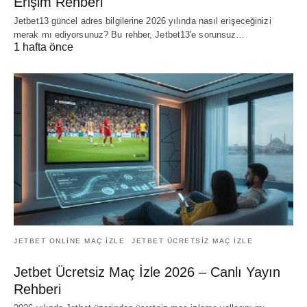
Erişim Rehberi
Jetbet13 güncel adres bilgilerine 2026 yılında nasıl erişeceğinizi
merak mı ediyorsunuz? Bu rehber, Jetbet13'e sorunsuz…
1 hafta önce
JETBET ONLINE MAÇ IZLE
JETBET ÜCRETSIZ MAÇ IZLE
Jetbet Ücretsiz Maç İzle 2026 – Canlı Yayın
Rehberi