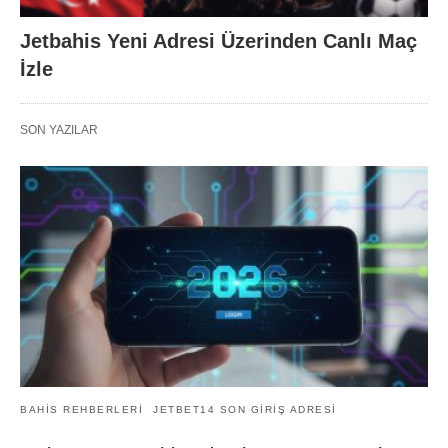
Jetbahis Yeni Adresi Üzerinden Canlı Maç
İzle
SON YAZILAR
BAHIS REHBERLERI
JETBET14 SON GIRIŞ ADRESI