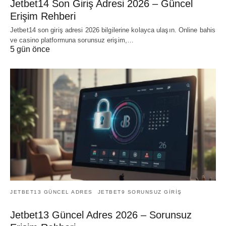
Jetbet14 Son Giriş Adresi 2026 – Güncel
Erişim Rehberi
Jetbet14 son giriş adresi 2026 bilgilerine kolayca ulaşın. Online bahis
ve casino platformuna sorunsuz erişim,…
5 gün önce
JETBET13 GÜNCEL ADRES
JETBET9 SORUNSUZ GIRIŞ
Jetbet13 Güncel Adres 2026 – Sorunsuz