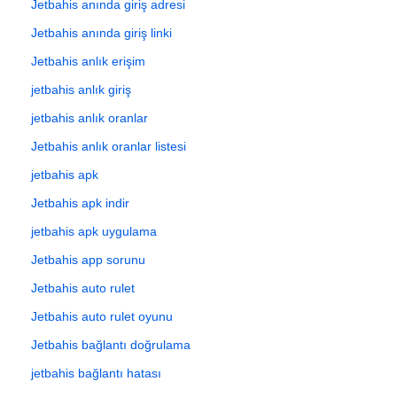
Jetbahis anında giriş adresi
Jetbahis anında giriş linki
Jetbahis anlık erişim
jetbahis anlık giriş
jetbahis anlık oranlar
Jetbahis anlık oranlar listesi
jetbahis apk
Jetbahis apk indir
jetbahis apk uygulama
Jetbahis app sorunu
Jetbahis auto rulet
Jetbahis auto rulet oyunu
Jetbahis bağlantı doğrulama
jetbahis bağlantı hatası