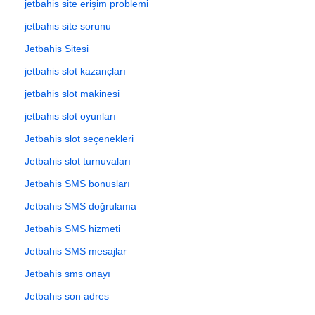
jetbahis site erişim problemi
jetbahis site sorunu
Jetbahis Sitesi
jetbahis slot kazançları
jetbahis slot makinesi
jetbahis slot oyunları
Jetbahis slot seçenekleri
Jetbahis slot turnuvaları
Jetbahis SMS bonusları
Jetbahis SMS doğrulama
Jetbahis SMS hizmeti
Jetbahis SMS mesajlar
Jetbahis sms onayı
Jetbahis son adres