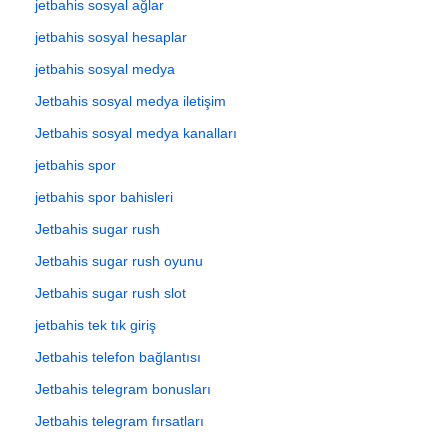
jetbahis sosyal ağlar
jetbahis sosyal hesaplar
jetbahis sosyal medya
Jetbahis sosyal medya iletişim
Jetbahis sosyal medya kanalları
jetbahis spor
jetbahis spor bahisleri
Jetbahis sugar rush
Jetbahis sugar rush oyunu
Jetbahis sugar rush slot
jetbahis tek tık giriş
Jetbahis telefon bağlantısı
Jetbahis telegram bonusları
Jetbahis telegram fırsatları