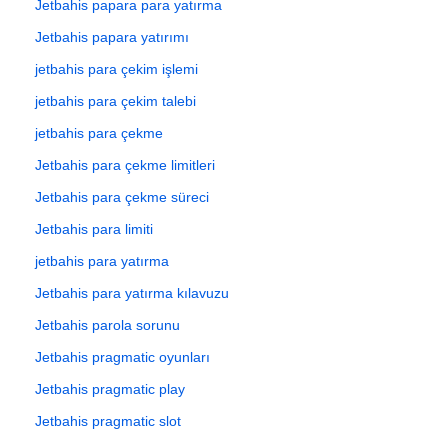
Jetbahis papara para yatırma
Jetbahis papara yatırımı
jetbahis para çekim işlemi
jetbahis para çekim talebi
jetbahis para çekme
Jetbahis para çekme limitleri
Jetbahis para çekme süreci
Jetbahis para limiti
jetbahis para yatırma
Jetbahis para yatırma kılavuzu
Jetbahis parola sorunu
Jetbahis pragmatic oyunları
Jetbahis pragmatic play
Jetbahis pragmatic slot