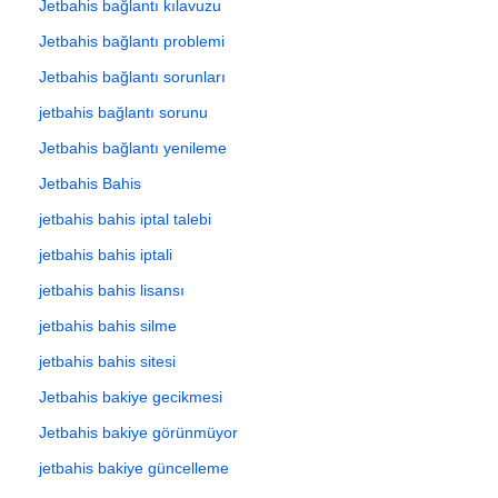
Jetbahis bağlantı kılavuzu
Jetbahis bağlantı problemi
Jetbahis bağlantı sorunları
jetbahis bağlantı sorunu
Jetbahis bağlantı yenileme
Jetbahis Bahis
jetbahis bahis iptal talebi
jetbahis bahis iptali
jetbahis bahis lisansı
jetbahis bahis silme
jetbahis bahis sitesi
Jetbahis bakiye gecikmesi
Jetbahis bakiye görünmüyor
jetbahis bakiye güncelleme