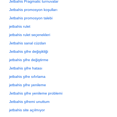
Jetbahis Pragmatic turnuvalar
Jetbahis promosyon koşulları
Jetbahis promosyon talebi
jetbahis rulet
jetbahis rulet seçenekleri
Jetbahis sanal cüzdan
Jetbahis şifre değişikliği
jetbahis şifre değiştirme
Jetbahis şifre hatası
jetbahis şifre sıfırlama
jetbahis şifre yenileme
Jetbahis şifre yenileme problemi
Jetbahis şifremi unuttum
jetbahis site açılmıyor