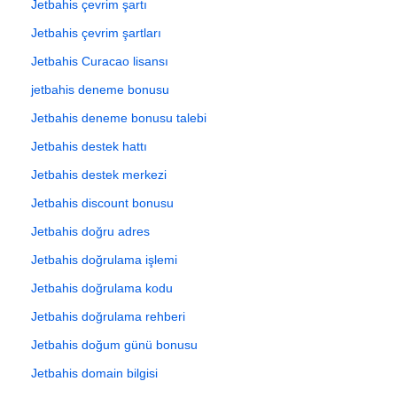
Jetbahis çevrim şartı
Jetbahis çevrim şartları
Jetbahis Curacao lisansı
jetbahis deneme bonusu
Jetbahis deneme bonusu talebi
Jetbahis destek hattı
Jetbahis destek merkezi
Jetbahis discount bonusu
Jetbahis doğru adres
Jetbahis doğrulama işlemi
Jetbahis doğrulama kodu
Jetbahis doğrulama rehberi
Jetbahis doğum günü bonusu
Jetbahis domain bilgisi