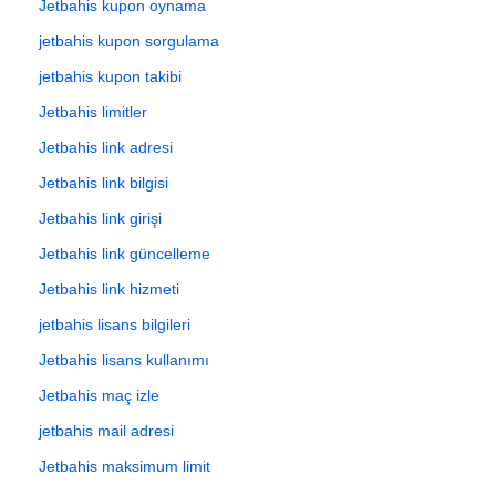
Jetbahis kupon oynama
jetbahis kupon sorgulama
jetbahis kupon takibi
Jetbahis limitler
Jetbahis link adresi
Jetbahis link bilgisi
Jetbahis link girişi
Jetbahis link güncelleme
Jetbahis link hizmeti
jetbahis lisans bilgileri
Jetbahis lisans kullanımı
Jetbahis maç izle
jetbahis mail adresi
Jetbahis maksimum limit