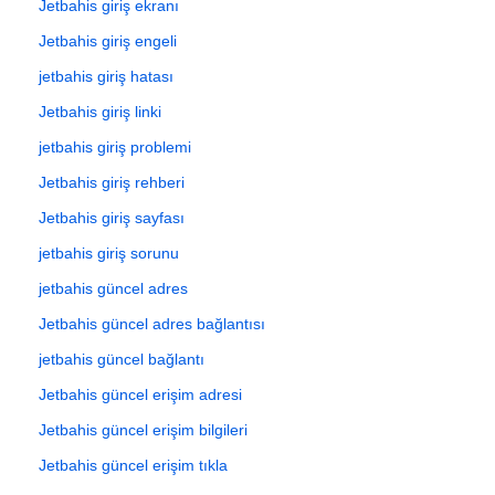
Jetbahis giriş ekranı
Jetbahis giriş engeli
jetbahis giriş hatası
Jetbahis giriş linki
jetbahis giriş problemi
Jetbahis giriş rehberi
Jetbahis giriş sayfası
jetbahis giriş sorunu
jetbahis güncel adres
Jetbahis güncel adres bağlantısı
jetbahis güncel bağlantı
Jetbahis güncel erişim adresi
Jetbahis güncel erişim bilgileri
Jetbahis güncel erişim tıkla