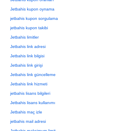
Jetbahis kupon oynama
jetbahis kupon sorgulama
jetbahis kupon takibi
Jetbahis limitler
Jetbahis link adresi
Jetbahis link bilgisi
Jetbahis link girişi
Jetbahis link güncelleme
Jetbahis link hizmeti
jetbahis lisans bilgileri
Jetbahis lisans kullanımı
Jetbahis maç izle
jetbahis mail adresi
Jetbahis maksimum limit