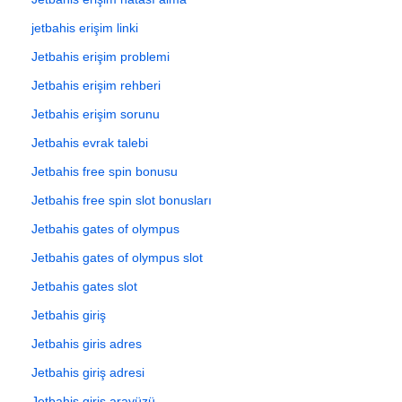
jetbahis erişim linki
Jetbahis erişim problemi
Jetbahis erişim rehberi
Jetbahis erişim sorunu
Jetbahis evrak talebi
Jetbahis free spin bonusu
Jetbahis free spin slot bonusları
Jetbahis gates of olympus
Jetbahis gates of olympus slot
Jetbahis gates slot
Jetbahis giriş
Jetbahis giris adres
Jetbahis giriş adresi
Jetbahis giriş arayüzü