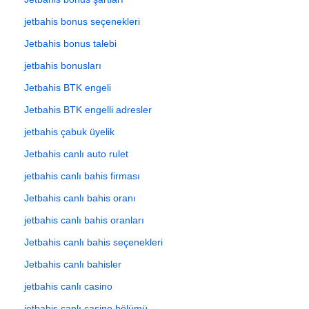
jetbahis bonus seçenekleri
Jetbahis bonus talebi
jetbahis bonusları
Jetbahis BTK engeli
Jetbahis BTK engelli adresler
jetbahis çabuk üyelik
Jetbahis canlı auto rulet
jetbahis canlı bahis firması
Jetbahis canlı bahis oranı
jetbahis canlı bahis oranları
Jetbahis canlı bahis seçenekleri
Jetbahis canlı bahisler
jetbahis canlı casino
jetbahis canlı casino bölümü