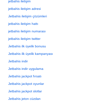
jetbahis iletişim
jetbahis iletişim adresi
Jetbahis iletişim çözümleri
jetbahis iletişim hattı
jetbahis iletişim numarası
jetbahis iletişim twitter
Jetbahis ilk üyelik bonusu
Jetbahis ilk üyelik kampanyası
Jetbahis indir
Jetbahis indir uygulama
Jetbahis jackpot fırsatı
Jetbahis jackpot oyunlar
Jetbahis jackpot slotlar
Jetbahis jeton cüzdan