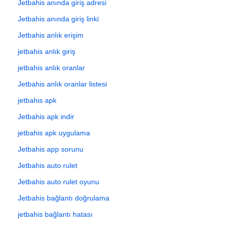
Jetbahis anında giriş adresi
Jetbahis anında giriş linki
Jetbahis anlık erişim
jetbahis anlık giriş
jetbahis anlık oranlar
Jetbahis anlık oranlar listesi
jetbahis apk
Jetbahis apk indir
jetbahis apk uygulama
Jetbahis app sorunu
Jetbahis auto rulet
Jetbahis auto rulet oyunu
Jetbahis bağlantı doğrulama
jetbahis bağlantı hatası