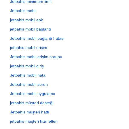
Jetbahis minimum limit
Jetbahis mobil
jetbahis mobil apk
jetbahis mobil bağlantı
Jetbahis mobil bağlantı hatası
jetbahis mobil erişim
Jetbahis mobil erişim sorunu
jetbahis mobil giriş
Jetbahis mobil hata
Jetbahis mobil sorun
Jetbahis mobil uygulama
jetbahis müşteri desteği
Jetbahis müşteri hattı
jetbahis müşteri hizmetleri