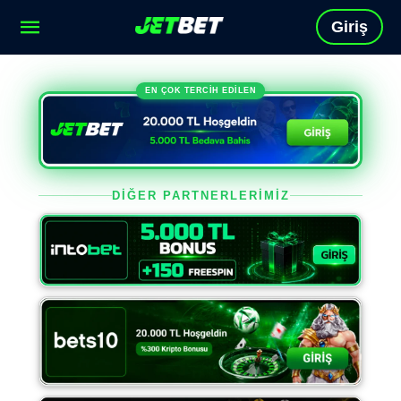
Giriş
EN ÇOK TERCİH EDİLEN
DİĞER PARTNERLERİMİZ