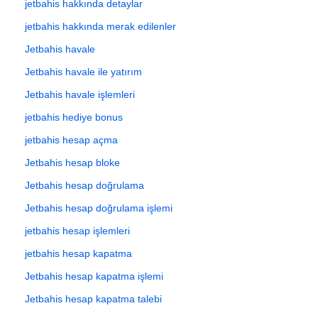
jetbahis hakkında detaylar
jetbahis hakkında merak edilenler
Jetbahis havale
Jetbahis havale ile yatırım
Jetbahis havale işlemleri
jetbahis hediye bonus
jetbahis hesap açma
Jetbahis hesap bloke
Jetbahis hesap doğrulama
Jetbahis hesap doğrulama işlemi
jetbahis hesap işlemleri
jetbahis hesap kapatma
Jetbahis hesap kapatma işlemi
Jetbahis hesap kapatma talebi