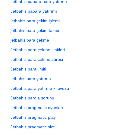
Jetbahis papara para yatırma
Jetbahis papara yatırımı
jetbahis para çekim işlemi
jetbahis para çekim talebi
jetbahis para çekme
Jetbahis para çekme limitleri
Jetbahis para çekme süreci
Jetbahis para limiti
jetbahis para yatırma
Jetbahis para yatırma kılavuzu
Jetbahis parola sorunu
Jetbahis pragmatic oyunları
Jetbahis pragmatic play
Jetbahis pragmatic slot