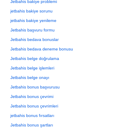
Jetbahis bakiye problemi
jetbahis bakiye sorunu
jetbahis bakiye yenileme
Jetbahis başvuru formu
Jetbahis bedava bonuslar
Jetbahis bedava deneme bonusu
Jetbahis belge doğrulama
Jetbahis belge işlemleri
Jetbahis belge onayı
Jetbahis bonus başvurusu
Jetbahis bonus çevrimi
Jetbahis bonus çevrimleri
jetbahis bonus fırsatları
Jetbahis bonus şartları