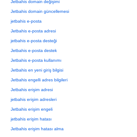
Jetbahis domain değişimi
Jetbahis domain güncellemesi
jetbahis e-posta
Jetbahis e-posta adresi
jetbahis e-posta desteği
Jetbahis e-posta destek
Jetbahis e-posta kullanımı
Jetbahis en yeni giriş bilgisi
Jetbahis engelli adres bilgileri
Jetbahis erişim adresi
jetbahis erişim adresleri
Jetbahis erişim engeli
jetbahis erişim hatası
Jetbahis erişim hatası alma