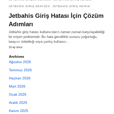
JETBAHIS GIRIŞ ARAYÜZÜ
JETBAHIS GIRIŞ HATASI
Jetbahis Giriş Hatası İçin Çözüm
Adımları
Jetbahis giriş hatası kullanıcıların zaman zaman karşılaşabildiği
bir erişim problemidir. Bu hata genellikle sunucu yoğunluğu,
tarayıcı önbelleği veya yanlış kullanıcı…
10 ay önce
Archives
Ağustos 2026
Temmuz 2026
Haziran 2026
Mart 2026
Ocak 2026
Aralık 2025
Kasım 2025