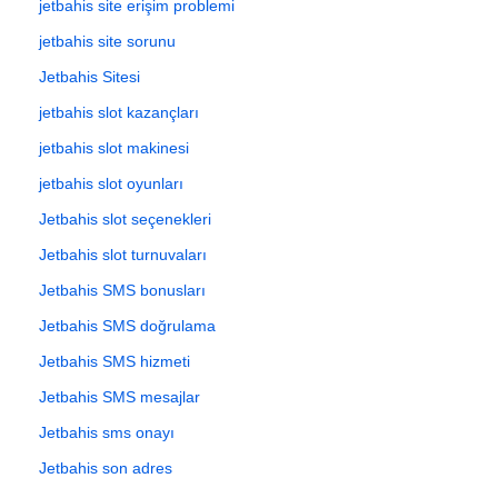
jetbahis site erişim problemi
jetbahis site sorunu
Jetbahis Sitesi
jetbahis slot kazançları
jetbahis slot makinesi
jetbahis slot oyunları
Jetbahis slot seçenekleri
Jetbahis slot turnuvaları
Jetbahis SMS bonusları
Jetbahis SMS doğrulama
Jetbahis SMS hizmeti
Jetbahis SMS mesajlar
Jetbahis sms onayı
Jetbahis son adres