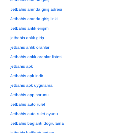
Jetbahis anında giriş adresi
Jetbahis anında giriş linki
Jetbahis anlık erişim
jetbahis anlık giriş
jetbahis anlık oranlar
Jetbahis anlık oranlar listesi
jetbahis apk
Jetbahis apk indir
jetbahis apk uygulama
Jetbahis app sorunu
Jetbahis auto rulet
Jetbahis auto rulet oyunu
Jetbahis bağlantı doğrulama
jetbahis bağlantı hatası