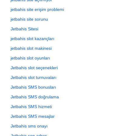
jetbahis site erişim problemi
jetbahis site sorunu
Jetbahis Sitesi
jetbahis slot kazançları
jetbahis slot makinesi
jetbahis slot oyunları
Jetbahis slot seçenekleri
Jetbahis slot turnuvaları
Jetbahis SMS bonusları
Jetbahis SMS doğrulama
Jetbahis SMS hizmeti
Jetbahis SMS mesajlar
Jetbahis sms onayı
Jetbahis son adres