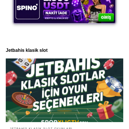
Jetbahis klasik slot
JETBAHIS KLASIK SLOT OYUNLARI