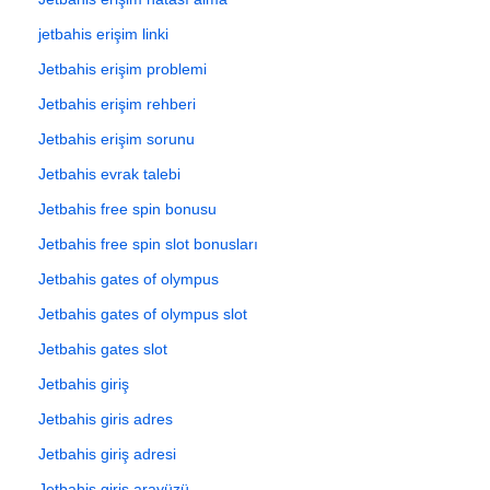
jetbahis erişim linki
Jetbahis erişim problemi
Jetbahis erişim rehberi
Jetbahis erişim sorunu
Jetbahis evrak talebi
Jetbahis free spin bonusu
Jetbahis free spin slot bonusları
Jetbahis gates of olympus
Jetbahis gates of olympus slot
Jetbahis gates slot
Jetbahis giriş
Jetbahis giris adres
Jetbahis giriş adresi
Jetbahis giriş arayüzü