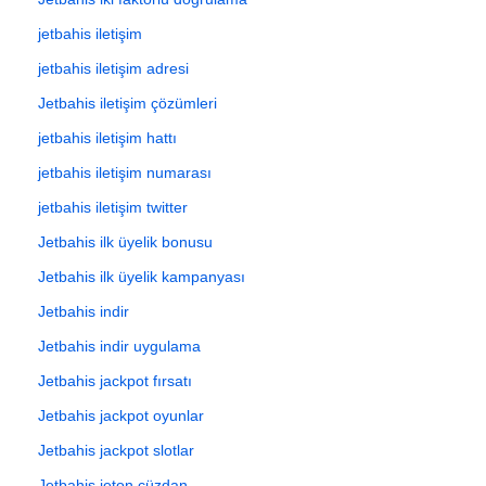
jetbahis iletişim
jetbahis iletişim adresi
Jetbahis iletişim çözümleri
jetbahis iletişim hattı
jetbahis iletişim numarası
jetbahis iletişim twitter
Jetbahis ilk üyelik bonusu
Jetbahis ilk üyelik kampanyası
Jetbahis indir
Jetbahis indir uygulama
Jetbahis jackpot fırsatı
Jetbahis jackpot oyunlar
Jetbahis jackpot slotlar
Jetbahis jeton cüzdan