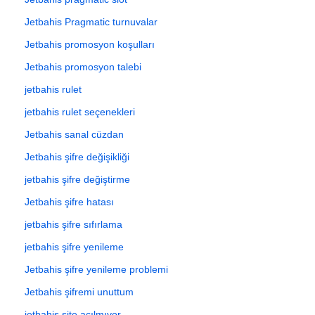
Jetbahis Pragmatic turnuvalar
Jetbahis promosyon koşulları
Jetbahis promosyon talebi
jetbahis rulet
jetbahis rulet seçenekleri
Jetbahis sanal cüzdan
Jetbahis şifre değişikliği
jetbahis şifre değiştirme
Jetbahis şifre hatası
jetbahis şifre sıfırlama
jetbahis şifre yenileme
Jetbahis şifre yenileme problemi
Jetbahis şifremi unuttum
jetbahis site açılmıyor