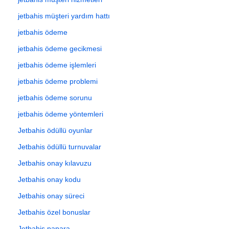
jetbahis müşteri yardım hattı
jetbahis ödeme
jetbahis ödeme gecikmesi
jetbahis ödeme işlemleri
jetbahis ödeme problemi
jetbahis ödeme sorunu
jetbahis ödeme yöntemleri
Jetbahis ödüllü oyunlar
Jetbahis ödüllü turnuvalar
Jetbahis onay kılavuzu
Jetbahis onay kodu
Jetbahis onay süreci
Jetbahis özel bonuslar
Jetbahis papara