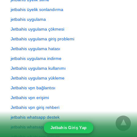
jetbahis üyelik sonlandırma
jetbahis uygulama
Jetbahis uygulama çökmesi
Jetbahis uygulama giriş problemi
Jetbahis uygulama hatası
jetbahis uygulama indirme
Jetbahis uygulama kullanımı
Jetbahis uygulama yükleme
Jetbahis vpn bağlantısı
Jetbahis vpn erişimi
Jetbahis vpn giriş rehberi
jetbahis whatsapp destek
jetbahis whatsapp hattı
Jetbahis Giriş Yap
jetbahis whatsapp iletişim