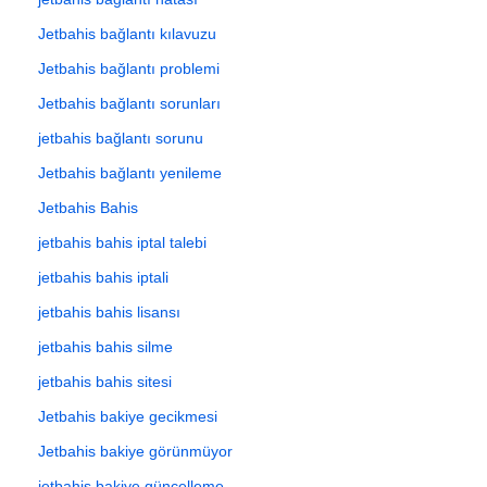
Jetbahis bağlantı kılavuzu
Jetbahis bağlantı problemi
Jetbahis bağlantı sorunları
jetbahis bağlantı sorunu
Jetbahis bağlantı yenileme
Jetbahis Bahis
jetbahis bahis iptal talebi
jetbahis bahis iptali
jetbahis bahis lisansı
jetbahis bahis silme
jetbahis bahis sitesi
Jetbahis bakiye gecikmesi
Jetbahis bakiye görünmüyor
jetbahis bakiye güncelleme