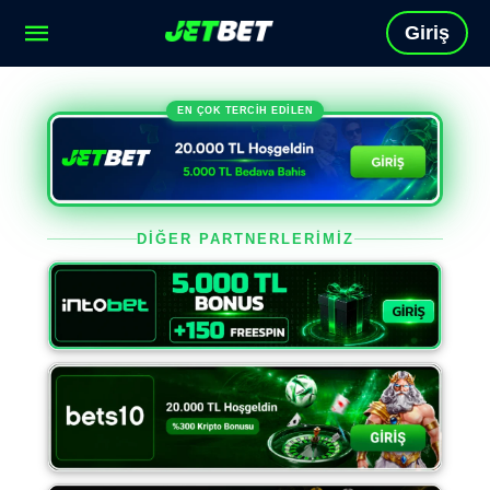
Giriş
EN ÇOK TERCİH EDİLEN
DİĞER PARTNERLERİMİZ