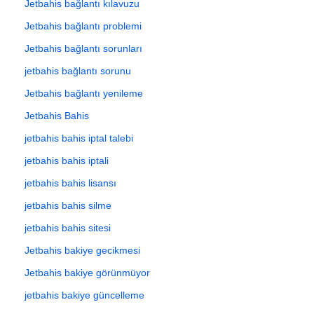
Jetbahis bağlantı kılavuzu
Jetbahis bağlantı problemi
Jetbahis bağlantı sorunları
jetbahis bağlantı sorunu
Jetbahis bağlantı yenileme
Jetbahis Bahis
jetbahis bahis iptal talebi
jetbahis bahis iptali
jetbahis bahis lisansı
jetbahis bahis silme
jetbahis bahis sitesi
Jetbahis bakiye gecikmesi
Jetbahis bakiye görünmüyor
jetbahis bakiye güncelleme