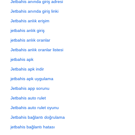
Jetbahis anında giriş adresi
Jetbahis anında giriş linki
Jetbahis anlık erişim
jetbahis anlık giriş
jetbahis anlık oranlar
Jetbahis anlık oranlar listesi
jetbahis apk
Jetbahis apk indir
jetbahis apk uygulama
Jetbahis app sorunu
Jetbahis auto rulet
Jetbahis auto rulet oyunu
Jetbahis bağlantı doğrulama
jetbahis bağlantı hatası