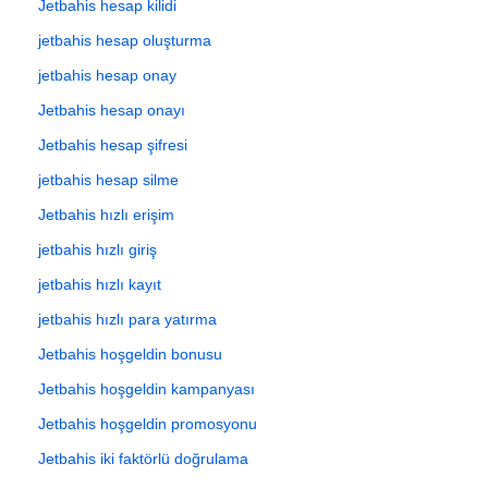
Jetbahis hesap kilidi
jetbahis hesap oluşturma
jetbahis hesap onay
Jetbahis hesap onayı
Jetbahis hesap şifresi
jetbahis hesap silme
Jetbahis hızlı erişim
jetbahis hızlı giriş
jetbahis hızlı kayıt
jetbahis hızlı para yatırma
Jetbahis hoşgeldin bonusu
Jetbahis hoşgeldin kampanyası
Jetbahis hoşgeldin promosyonu
Jetbahis iki faktörlü doğrulama