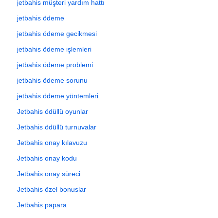
jetbahis müşteri yardım hattı
jetbahis ödeme
jetbahis ödeme gecikmesi
jetbahis ödeme işlemleri
jetbahis ödeme problemi
jetbahis ödeme sorunu
jetbahis ödeme yöntemleri
Jetbahis ödüllü oyunlar
Jetbahis ödüllü turnuvalar
Jetbahis onay kılavuzu
Jetbahis onay kodu
Jetbahis onay süreci
Jetbahis özel bonuslar
Jetbahis papara