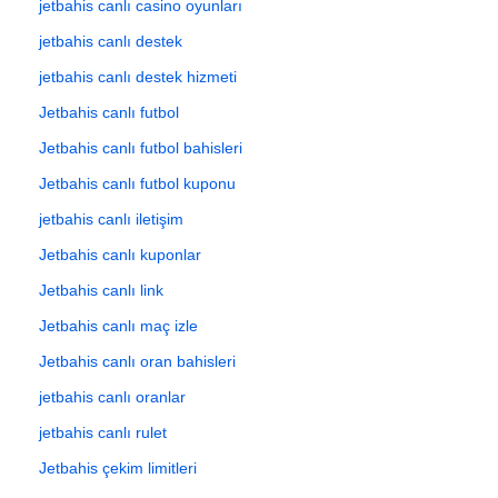
jetbahis canlı casino oyunları
jetbahis canlı destek
jetbahis canlı destek hizmeti
Jetbahis canlı futbol
Jetbahis canlı futbol bahisleri
Jetbahis canlı futbol kuponu
jetbahis canlı iletişim
Jetbahis canlı kuponlar
Jetbahis canlı link
Jetbahis canlı maç izle
Jetbahis canlı oran bahisleri
jetbahis canlı oranlar
jetbahis canlı rulet
Jetbahis çekim limitleri