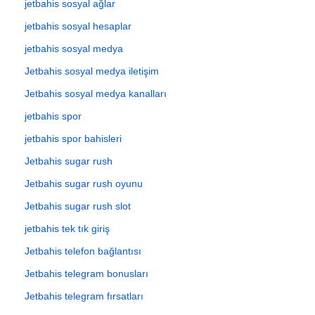
jetbahis sosyal ağlar
jetbahis sosyal hesaplar
jetbahis sosyal medya
Jetbahis sosyal medya iletişim
Jetbahis sosyal medya kanalları
jetbahis spor
jetbahis spor bahisleri
Jetbahis sugar rush
Jetbahis sugar rush oyunu
Jetbahis sugar rush slot
jetbahis tek tık giriş
Jetbahis telefon bağlantısı
Jetbahis telegram bonusları
Jetbahis telegram fırsatları