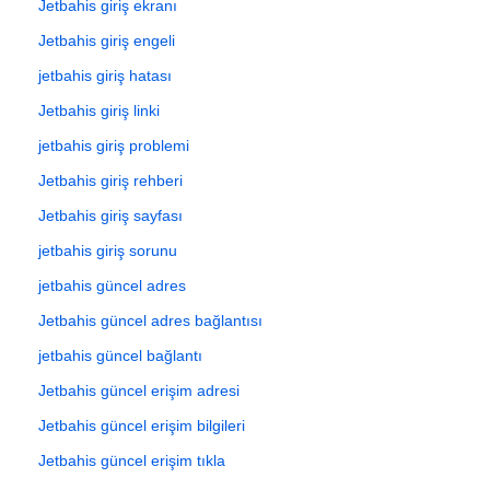
Jetbahis giriş ekranı
Jetbahis giriş engeli
jetbahis giriş hatası
Jetbahis giriş linki
jetbahis giriş problemi
Jetbahis giriş rehberi
Jetbahis giriş sayfası
jetbahis giriş sorunu
jetbahis güncel adres
Jetbahis güncel adres bağlantısı
jetbahis güncel bağlantı
Jetbahis güncel erişim adresi
Jetbahis güncel erişim bilgileri
Jetbahis güncel erişim tıkla