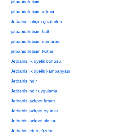
jetbahis iletişim
jetbahis iletişim adresi
Jetbahis iletişim çözümleri
jetbahis iletişim hattı
jetbahis iletişim numarası
jetbahis iletişim twitter
Jetbahis ilk üyelik bonusu
Jetbahis ilk üyelik kampanyası
Jetbahis indir
Jetbahis indir uygulama
Jetbahis jackpot fırsatı
Jetbahis jackpot oyunlar
Jetbahis jackpot slotlar
Jetbahis jeton cüzdan