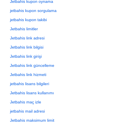
Jetbahis kupon oynama
jetbahis kupon sorgulama
jetbahis kupon takibi
Jetbahis limitler
Jetbahis link adresi
Jetbahis link bilgisi
Jetbahis link girişi
Jetbahis link güncelleme
Jetbahis link hizmeti
jetbahis lisans bilgileri
Jetbahis lisans kullanımı
Jetbahis maç izle
jetbahis mail adresi
Jetbahis maksimum limit