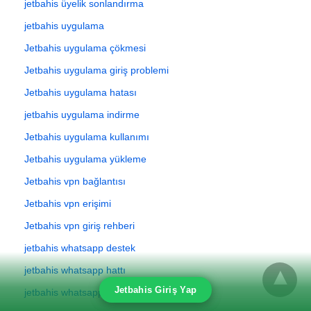
jetbahis üyelik sonlandırma
jetbahis uygulama
Jetbahis uygulama çökmesi
Jetbahis uygulama giriş problemi
Jetbahis uygulama hatası
jetbahis uygulama indirme
Jetbahis uygulama kullanımı
Jetbahis uygulama yükleme
Jetbahis vpn bağlantısı
Jetbahis vpn erişimi
Jetbahis vpn giriş rehberi
jetbahis whatsapp destek
jetbahis whatsapp hattı
Jetbahis Giriş Yap
jetbahis whatsapp iletişim