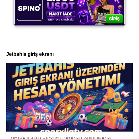
Jetbahis giriş ekranı
JETBAHIS GIRIŞ ARAYÜZÜ
JETBAHIS GIRIŞ EKRANI