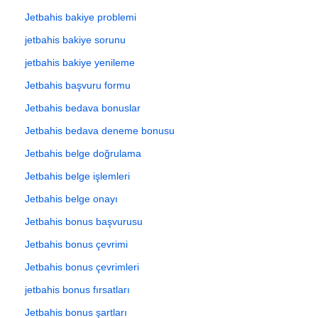
Jetbahis bakiye problemi
jetbahis bakiye sorunu
jetbahis bakiye yenileme
Jetbahis başvuru formu
Jetbahis bedava bonuslar
Jetbahis bedava deneme bonusu
Jetbahis belge doğrulama
Jetbahis belge işlemleri
Jetbahis belge onayı
Jetbahis bonus başvurusu
Jetbahis bonus çevrimi
Jetbahis bonus çevrimleri
jetbahis bonus fırsatları
Jetbahis bonus şartları