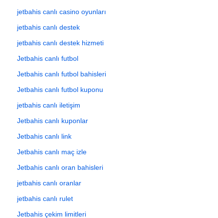
jetbahis canlı casino oyunları
jetbahis canlı destek
jetbahis canlı destek hizmeti
Jetbahis canlı futbol
Jetbahis canlı futbol bahisleri
Jetbahis canlı futbol kuponu
jetbahis canlı iletişim
Jetbahis canlı kuponlar
Jetbahis canlı link
Jetbahis canlı maç izle
Jetbahis canlı oran bahisleri
jetbahis canlı oranlar
jetbahis canlı rulet
Jetbahis çekim limitleri