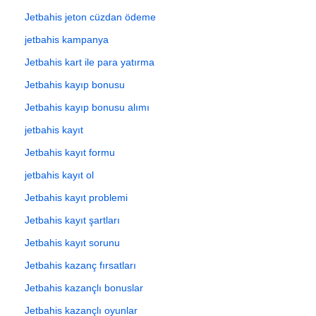
Jetbahis jeton cüzdan ödeme
jetbahis kampanya
Jetbahis kart ile para yatırma
Jetbahis kayıp bonusu
Jetbahis kayıp bonusu alımı
jetbahis kayıt
Jetbahis kayıt formu
jetbahis kayıt ol
Jetbahis kayıt problemi
Jetbahis kayıt şartları
Jetbahis kayıt sorunu
Jetbahis kazanç fırsatları
Jetbahis kazançlı bonuslar
Jetbahis kazançlı oyunlar