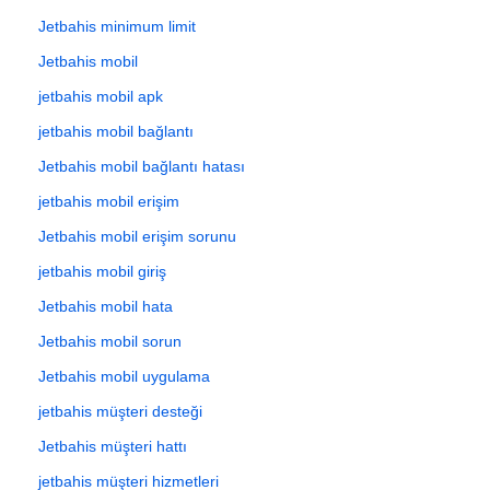
Jetbahis minimum limit
Jetbahis mobil
jetbahis mobil apk
jetbahis mobil bağlantı
Jetbahis mobil bağlantı hatası
jetbahis mobil erişim
Jetbahis mobil erişim sorunu
jetbahis mobil giriş
Jetbahis mobil hata
Jetbahis mobil sorun
Jetbahis mobil uygulama
jetbahis müşteri desteği
Jetbahis müşteri hattı
jetbahis müşteri hizmetleri