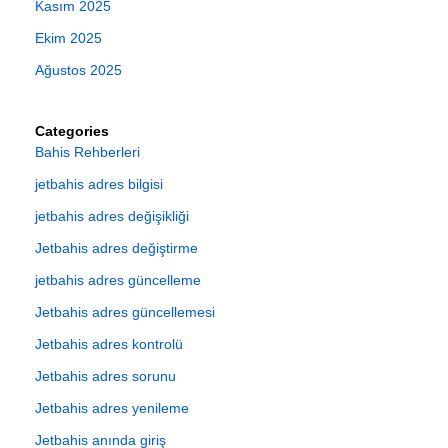
Kasım 2025
Ekim 2025
Ağustos 2025
Categories
Bahis Rehberleri
jetbahis adres bilgisi
jetbahis adres değişikliği
Jetbahis adres değiştirme
jetbahis adres güncelleme
Jetbahis adres güncellemesi
Jetbahis adres kontrolü
Jetbahis adres sorunu
Jetbahis adres yenileme
Jetbahis anında giriş