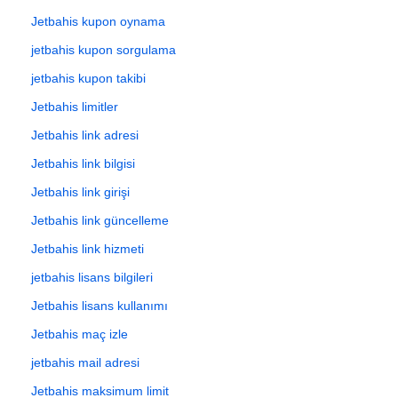
Jetbahis kupon oynama
jetbahis kupon sorgulama
jetbahis kupon takibi
Jetbahis limitler
Jetbahis link adresi
Jetbahis link bilgisi
Jetbahis link girişi
Jetbahis link güncelleme
Jetbahis link hizmeti
jetbahis lisans bilgileri
Jetbahis lisans kullanımı
Jetbahis maç izle
jetbahis mail adresi
Jetbahis maksimum limit