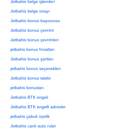
Jetbahis belge işlemleri
Jetbahis belge onayı
Jetbahis bonus başvurusu
Jetbahis bonus çevrimi
Jetbahis bonus çevrimleri
jetbahis bonus fırsatları
Jetbahis bonus şartları
jetbahis bonus seçenekleri
Jetbahis bonus talebi
jetbahis bonusları
Jetbahis BTK engeli
Jetbahis BTK engelli adresler
jetbahis çabuk üyelik
Jetbahis canlı auto rulet