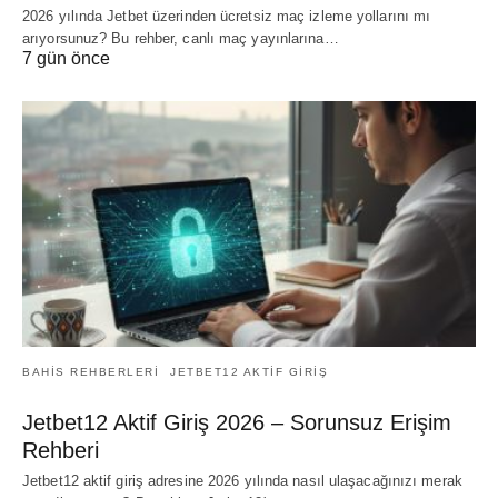
2026 yılında Jetbet üzerinden ücretsiz maç izleme yollarını mı
arıyorsunuz? Bu rehber, canlı maç yayınlarına…
7 gün önce
BAHIS REHBERLERI
JETBET12 AKTIF GIRIŞ
Jetbet12 Aktif Giriş 2026 – Sorunsuz Erişim
Rehberi
Jetbet12 aktif giriş adresine 2026 yılında nasıl ulaşacağınızı merak