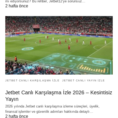
mı ediyorsunuz? Bu rehber, Jetbet12'ye sorunsuz…
2 hafta önce
JETBET CANLI KARŞILAŞMA IZLE
JETBET CANLI YAYIN IZLE
Jetbet Canlı Karşılaşma İzle 2026 – Kesintisiz
Yayın
2026 yılında Jetbet canlı karşılaşma izleme süreçleri, üyelik,
finansal işlemler ve güvenlik adımları hakkında detaylı…
2 hafta önce