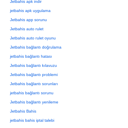
Jetbahis apk indir
jetbahis apk uygulama
Jetbahis app sorunu
Jetbahis auto rulet
Jetbahis auto rulet oyunu
Jetbahis bağlantı doğrulama
jetbahis bağlantı hatası
Jetbahis bağlantı kılavuzu
Jetbahis bağlantı problemi
Jetbahis bağlantı sorunları
jetbahis bağlantı sorunu
Jetbahis bağlantı yenileme
Jetbahis Bahis
jetbahis bahis iptal talebi