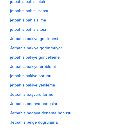
jetbahis bahis iptali
jetbahis bahis lisansı
jetbahis bahis silme
jetbahis bahis sitesi
Jetbahis bakiye gecikmesi
Jetbahis bakiye görünmüyor
jetbahis bakiye güncelleme
Jetbahis bakiye problemi
jetbahis bakiye sorunu
jetbahis bakiye yenileme
Jetbahis başvuru formu
Jetbahis bedava bonuslar
Jetbahis bedava deneme bonusu
Jetbahis belge doğrulama