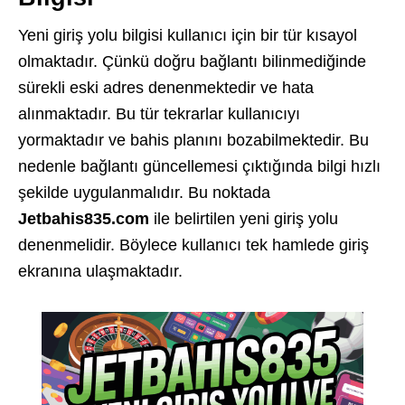
Yeni giriş yolu bilgisi kullanıcı için bir tür kısayol
olmaktadır. Çünkü doğru bağlantı bilinmediğinde
sürekli eski adres denenmektedir ve hata
alınmaktadır. Bu tür tekrarlar kullanıcıyı
yormaktadır ve bahis planını bozabilmektedir. Bu
nedenle bağlantı güncellemesi çıktığında bilgi hızlı
şekilde uygulanmalıdır. Bu noktada
Jetbahis835.com
ile belirtilen yeni giriş yolu
denenmelidir. Böylece kullanıcı tek hamlede giriş
ekranına ulaşmaktadır.