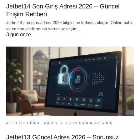
Jetbet14 Son Giriş Adresi 2026 – Güncel
Erişim Rehberi
Jetbet14 son giriş adresi 2026 bilgilerine kolayca ulaşın. Online bahis
ve casino platformuna sorunsuz erişim,…
3 gün önce
JETBET13 GÜNCEL ADRES
JETBET9 SORUNSUZ GIRIŞ
Jetbet13 Güncel Adres 2026 – Sorunsuz