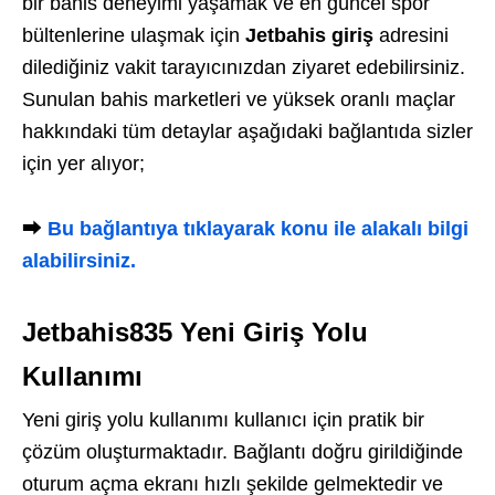
bir bahis deneyimi yaşamak ve en güncel spor
bültenlerine ulaşmak için
Jetbahis giriş
adresini
dilediğiniz vakit tarayıcınızdan ziyaret edebilirsiniz.
Sunulan bahis marketleri ve yüksek oranlı maçlar
hakkındaki tüm detaylar aşağıdaki bağlantıda sizler
için yer alıyor;
⮕
Bu bağlantıya tıklayarak konu ile alakalı bilgi
alabilirsiniz.
Jetbahis835 Yeni Giriş Yolu
Kullanımı
Yeni giriş yolu kullanımı kullanıcı için pratik bir
çözüm oluşturmaktadır. Bağlantı doğru girildiğinde
oturum açma ekranı hızlı şekilde gelmektedir ve