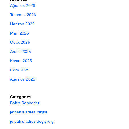
Ağustos 2026
Temmuz 2026
Haziran 2026
Mart 2026
Ocak 2026
Aralık 2025
Kasım 2025
Ekim 2025
Ağustos 2025
Categories
Bahis Rehberleri
jetbahis adres bilgisi
jetbahis adres değişikliği