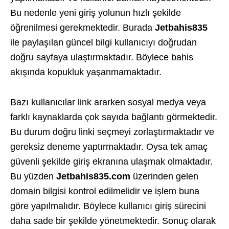
Bu nedenle yeni giriş yolunun hızlı şekilde
öğrenilmesi gerekmektedir. Burada
Jetbahis835
ile paylaşılan güncel bilgi kullanıcıyı doğrudan
doğru sayfaya ulaştırmaktadır. Böylece bahis
akışında kopukluk yaşanmamaktadır.
Bazı kullanıcılar link ararken sosyal medya veya
farklı kaynaklarda çok sayıda bağlantı görmektedir.
Bu durum doğru linki seçmeyi zorlaştırmaktadır ve
gereksiz deneme yaptırmaktadır. Oysa tek amaç
güvenli şekilde giriş ekranına ulaşmak olmaktadır.
Bu yüzden
Jetbahis835.com
üzerinden gelen
domain bilgisi kontrol edilmelidir ve işlem buna
göre yapılmalıdır. Böylece kullanıcı giriş sürecini
daha sade bir şekilde yönetmektedir. Sonuç olarak