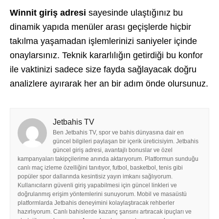
Winnit giriş adresi
sayesinde ulaştığınız bu
dinamik yapıda menüler arası geçişlerde hiçbir
takılma yaşamadan işlemlerinizi saniyeler içinde
onaylarsınız. Teknik kararlılığın getirdiği bu konfor
ile vaktinizi sadece size fayda sağlayacak doğru
analizlere ayırarak her an bir adım önde olursunuz.
Jetbahis TV
Ben Jetbahis TV, spor ve bahis dünyasına dair en
güncel bilgileri paylaşan bir içerik üreticisiyim. Jetbahis
güncel giriş adresi, avantajlı bonuslar ve özel
kampanyaları takipçilerime anında aktarıyorum. Platformun sunduğu
canlı maç izleme özelliğini tanıtıyor, futbol, basketbol, tenis gibi
popüler spor dallarında kesintisiz yayın imkanı sağlıyorum.
Kullanıcıların güvenli giriş yapabilmesi için güncel linkleri ve
doğrulanmış erişim yöntemlerini sunuyorum. Mobil ve masaüstü
platformlarda Jetbahis deneyimini kolaylaştıracak rehberler
hazırlıyorum. Canlı bahislerde kazanç şansını artıracak ipuçları ve