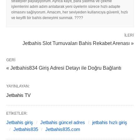
stratejiler paylaşıyorum. Ayrıca kayıt, para yatırma ve çekme
işlemlerini adım adım anlatarak yeni üyelerin sürece hızlı adapte
olmasını sağlıyorum. Amacım, her seviyeden kullanıcıya güvenli, hızlı
ve keyifli bir bahis deneyimi sunmak. ????
İLERI
Jetbahis Slot Turnuvaları Bahis Rekabet Arenası »
GERI
« Jetbahis834 Giriş Adresi Detayı ile Doğru Bağlantı
YAYINLAYAN:
Jetbahis TV
ETIKETLER:
Jetbahis giriş
Jetbahis güncel adres
jetbahis hızlı giriş
Jetbahis835
Jetbahis835.com