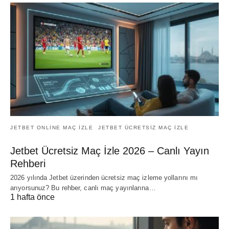
JETBET ONLINE MAÇ IZLE
JETBET ÜCRETSIZ MAÇ IZLE
Jetbet Ücretsiz Maç İzle 2026 – Canlı Yayın
Rehberi
2026 yılında Jetbet üzerinden ücretsiz maç izleme yollarını mı
arıyorsunuz? Bu rehber, canlı maç yayınlarına…
1 hafta önce