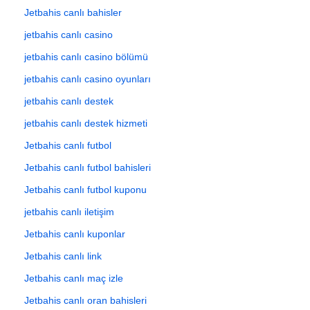
Jetbahis canlı bahisler
jetbahis canlı casino
jetbahis canlı casino bölümü
jetbahis canlı casino oyunları
jetbahis canlı destek
jetbahis canlı destek hizmeti
Jetbahis canlı futbol
Jetbahis canlı futbol bahisleri
Jetbahis canlı futbol kuponu
jetbahis canlı iletişim
Jetbahis canlı kuponlar
Jetbahis canlı link
Jetbahis canlı maç izle
Jetbahis canlı oran bahisleri