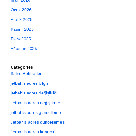
Ocak 2026
Aralık 2025
Kasım 2025
Ekim 2025
Ağustos 2025
Categories
Bahis Rehberleri
jetbahis adres bilgisi
jetbahis adres değişikliği
Jetbahis adres değiştirme
jetbahis adres güncelleme
Jetbahis adres güncellemesi
Jetbahis adres kontrolü