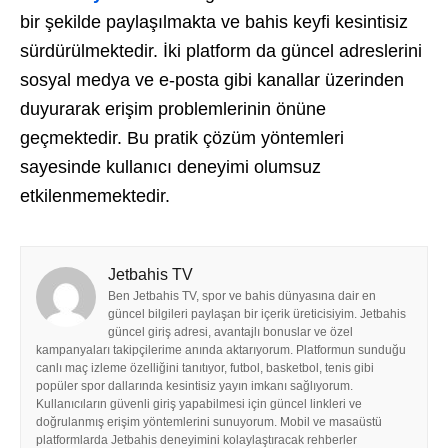
bir şekilde paylaşılmakta ve bahis keyfi kesintisiz
sürdürülmektedir. İki platform da güncel adreslerini
sosyal medya ve e-posta gibi kanallar üzerinden
duyurarak erişim problemlerinin önüne
geçmektedir. Bu pratik çözüm yöntemleri
sayesinde kullanıcı deneyimi olumsuz
etkilenmemektedir.
Jetbahis TV
Ben Jetbahis TV, spor ve bahis dünyasına dair en
güncel bilgileri paylaşan bir içerik üreticisiyim. Jetbahis
güncel giriş adresi, avantajlı bonuslar ve özel
kampanyaları takipçilerime anında aktarıyorum. Platformun sunduğu
canlı maç izleme özelliğini tanıtıyor, futbol, basketbol, tenis gibi
popüler spor dallarında kesintisiz yayın imkanı sağlıyorum.
Kullanıcıların güvenli giriş yapabilmesi için güncel linkleri ve
doğrulanmış erişim yöntemlerini sunuyorum. Mobil ve masaüstü
platformlarda Jetbahis deneyimini kolaylaştıracak rehberler