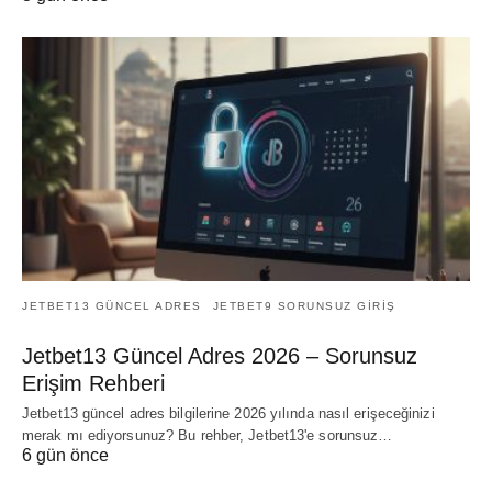
JETBET13 GÜNCEL ADRES
JETBET9 SORUNSUZ GIRIŞ
Jetbet13 Güncel Adres 2026 – Sorunsuz
Erişim Rehberi
Jetbet13 güncel adres bilgilerine 2026 yılında nasıl erişeceğinizi
merak mı ediyorsunuz? Bu rehber, Jetbet13'e sorunsuz…
6 gün önce