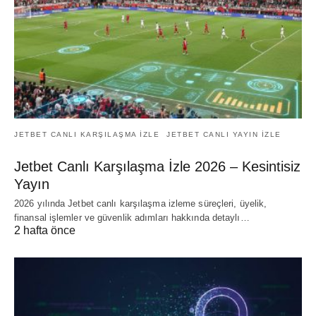
JETBET CANLI KARŞILAŞMA IZLE
JETBET CANLI YAYIN IZLE
Jetbet Canlı Karşılaşma İzle 2026 – Kesintisiz
Yayın
2026 yılında Jetbet canlı karşılaşma izleme süreçleri, üyelik,
finansal işlemler ve güvenlik adımları hakkında detaylı…
2 hafta önce