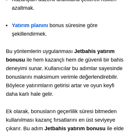
azaltmak.
Yatırım planını
bonus süresine göre
şekillendirmek.
Bu yöntemlerin uygulanması
Jetbahis yatırım
bonusu
ile hem kazançlı hem de güvenli bir bahis
deneyimi sunar. Kullanıcılar bu adımlar sayesinde
bonuslarını maksimum verimle değerlendirebilir.
Böylece yatırımların getirisi artar ve oyun keyfi
daha karlı hale gelir.
Ek olarak, bonusların geçerlilik süresi bitmeden
kullanılması kazanç fırsatlarını en üst seviyeye
çıkarır. Bu adım
Jetbahis yatırım bonusu
ile elde