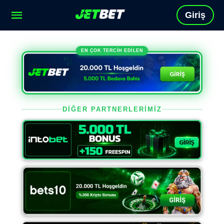
Giriş
EN ÇOK TERCİH EDİLEN
DİĞER PARTNERLERİMİZ