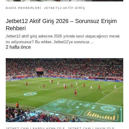
BAHIS REHBERLERI
JETBET12 AKTIF GIRIŞ
Jetbet12 Aktif Giriş 2026 – Sorunsuz Erişim
Rehberi
Jetbet12 aktif giriş adresine 2026 yılında nasıl ulaşacağınızı merak
mı ediyorsunuz? Bu rehber, Jetbet12'ye sorunsuz…
2 hafta önce
JETBET CANLI KARŞILAŞMA IZLE
JETBET CANLI YAYIN IZLE